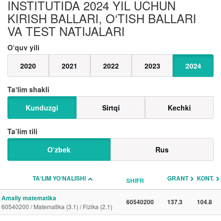
INSTITUTIDA 2024 YIL UCHUN
KIRISH BALLARI, O‘TISH BALLARI
VA TEST NATIJALARI
O‘quv yili
2020
2021
2022
2023
2024
Taʼlim shakli
Kunduzgi
Sirtqi
Kechki
Ta’lim tili
O‘zbek
Rus
TAʼLIM YO‘NALISHI
GRANT
KONT.
SHIFR
Amaliy matematika
60540200
137.3
104.8
60540200 / Matematika (3.1) / Fizika (2.1)