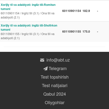
Xorijiy til va adabiyoti: ingliz tili-Romitan
tumani
60110901154
182.9
-
60110901154 / Ingliz tili (3.1) / Ona tili va
adabiyoti (2.1)
Xorijiy til va adabiyoti: ingliz tili-Shofirkon
tumani
60110901155
175.0
-
60110901155 / Ingliz tili (3.1) / Ona tili va
adabiyoti (2.1)
info@abt.uz
Telegram
Test topshirish
Test natijalari
Qabul 2024
Oliygohlar