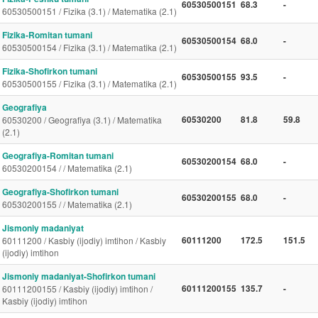
60530500151
68.3
-
60530500151 / Fizika (3.1) / Matematika (2.1)
Fizika-Romitan tumani
60530500154
68.0
-
60530500154 / Fizika (3.1) / Matematika (2.1)
Fizika-Shofirkon tumani
60530500155
93.5
-
60530500155 / Fizika (3.1) / Matematika (2.1)
Geografiya
60530200
81.8
59.8
60530200 / Geografiya (3.1) / Matematika
(2.1)
Geografiya-Romitan tumani
60530200154
68.0
-
60530200154 / / Matematika (2.1)
Geografiya-Shofirkon tumani
60530200155
68.0
-
60530200155 / / Matematika (2.1)
Jismoniy madaniyat
60111200
172.5
151.5
60111200 / Kasbiy (ijodiy) imtihon / Kasbiy
(ijodiy) imtihon
Jismoniy madaniyat-Shofirkon tumani
60111200155
135.7
-
60111200155 / Kasbiy (ijodiy) imtihon /
Kasbiy (ijodiy) imtihon