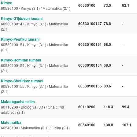
Kimyo
60530100
73.0
62.1
60530100 / Kimyo (3.1) / Matematika (2.1)
Kimyo-G'ijduvon tumani
60530100147
78.8
-
60530100147 / Kimyo (3.1) / Matematika
(2.1)
Kimyo-Peshku tumani
60530100151
68.0
-
60530100151 / Kimyo (3.1) / Matematika
(2.1)
Kimyo-Romitan tumani
60530100154
68.0
-
60530100154 / Kimyo (3.1) / Matematika
(2.1)
Kimyo-Shofirkon tumani
60530100155
83.6
-
60530100155 / Kimyo (3.1) / Matematika
(2.1)
Maktabgacha taʼlim
60110200
118.3
99.4
60110200 / Biologiya (3.1) / Ona tili va
adabiyoti (2.1)
Matematika
60540100
130.0
107.1
60540100 / Matematika (3.1) / Fizika (2.1)