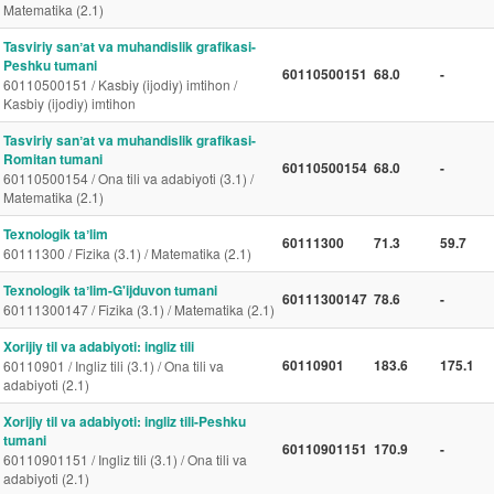
Matematika (2.1)
Tasviriy sanʼat va muhandislik grafikasi-
Peshku tumani
60110500151
68.0
-
60110500151 / Kasbiy (ijodiy) imtihon /
Kasbiy (ijodiy) imtihon
Tasviriy sanʼat va muhandislik grafikasi-
Romitan tumani
60110500154
68.0
-
60110500154 / Ona tili va adabiyoti (3.1) /
Matematika (2.1)
Texnologik taʼlim
60111300
71.3
59.7
60111300 / Fizika (3.1) / Matematika (2.1)
Texnologik taʼlim-G'ijduvon tumani
60111300147
78.6
-
60111300147 / Fizika (3.1) / Matematika (2.1)
Xorijiy til va adabiyoti: ingliz tili
60110901
183.6
175.1
60110901 / Ingliz tili (3.1) / Ona tili va
adabiyoti (2.1)
Xorijiy til va adabiyoti: ingliz tili-Peshku
tumani
60110901151
170.9
-
60110901151 / Ingliz tili (3.1) / Ona tili va
adabiyoti (2.1)