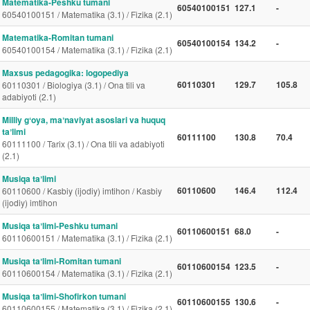
Matematika-Peshku tumani
60540100151
127.1
-
60540100151 / Matematika (3.1) / Fizika (2.1)
Matematika-Romitan tumani
60540100154
134.2
-
60540100154 / Matematika (3.1) / Fizika (2.1)
Maxsus pedagogika: logopediya
60110301
129.7
105.8
60110301 / Biologiya (3.1) / Ona tili va
adabiyoti (2.1)
Milliy gʻoya, maʼnaviyat asoslari va huquq
taʼlimi
60111100
130.8
70.4
60111100 / Tarix (3.1) / Ona tili va adabiyoti
(2.1)
Musiqa taʼlimi
60110600
146.4
112.4
60110600 / Kasbiy (ijodiy) imtihon / Kasbiy
(ijodiy) imtihon
Musiqa taʼlimi-Peshku tumani
60110600151
68.0
-
60110600151 / Matematika (3.1) / Fizika (2.1)
Musiqa taʼlimi-Romitan tumani
60110600154
123.5
-
60110600154 / Matematika (3.1) / Fizika (2.1)
Musiqa taʼlimi-Shofirkon tumani
60110600155
130.6
-
60110600155 / Matematika (3.1) / Fizika (2.1)