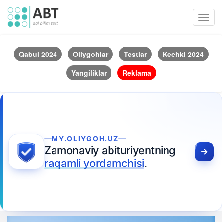
Toggl
navig
Qabul 2024
Oliygohlar
Testlar
Kechki 2024
Yangiliklar
Reklama
MY.OLIYGOH.UZ
Zamonaviy abituriyentning
raqamli yordamchisi
.