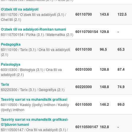
Oʻzbek tili va adabiyoti
60110700
143.6
122.5
60110700 / O‘zbek tili va adabiyoti (3.1) /
Chet tili (2.1)
Oʻzbek tili va adabiyoti-Romitan tumani
60110700154
129.8
-
60110700154 / Fizika (3.1) / Matematika (2.1)
Pedagogika
60110100
96.5
65.3
60110100 / Tarix (3.1) / Ona tili va adabiyoti
(2.1)
Psixologiya
60310300
128.8
87.4
60310300 / Biologiya (3.1) / Ona tili va
adabiyoti (2.1)
Tarix
60220300
148.8
74.9
60220300 / Tarix (3.1) / Geografiya (2.1)
Tasviriy sanʼat va muhandislik grafikasi
60110500
146.2
99.0
60110500 / Kasbiy (ijodiy) imtihon / Kasbiy
(ijodiy) imtihon
Tasviriy sanʼat va muhandislik grafikasi-
G'ijduvon tumani
60110500147
162.8
-
60110500147 / Ona tili va adabiyoti (3.1) /