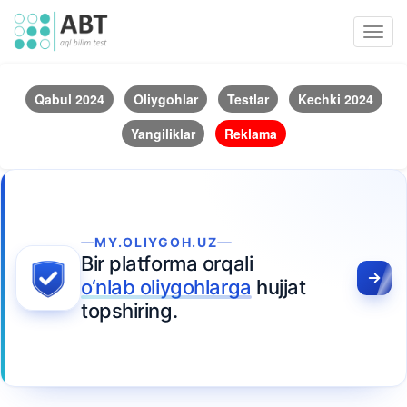
Toggl
navig
Qabul 2024
Oliygohlar
Testlar
Kechki 2024
Yangiliklar
Reklama
MY.OLIYGOH.UZ
Bir platforma orqali
o‘nlab oliygohlarga
hujjat
topshiring.