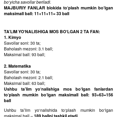
bo‘yicha savollar beriladi.
MAJBURIY FANLAR blokida to‘plash mumkin bo‘lgan
maksimall ball: 11+11+11= 33 ball
TA’LIM YO‘NALISHIGA MOS BO‘LGAN 2 TA FAN:
1. Kimyo
Savollar soni: 30 ta;
Baholash mezoni: 3.1 ball;
Maksimal ball: 93 ball;
2. Matematika
Savollar soni: 30 ta;
Baholash mezoni: 2.1 ball;
Maksimal ball: 63 ball;
Ushbu ta’lim yo‘nalishiga mos bo‘lgan fanlardan
to‘plash mumkin bo‘lgan maksimall ball: 93+63=156
ball
Ushbu taʼlim yo‘nalishida to‘plash mumkin bo‘lgan
maksimal ball –
189 ballni tashkil etadi
.