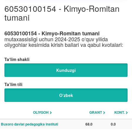
60530100154 - Kimyo-Romitan
tumani
60530100154 - Kimyo-Romitan tumani
mutaxassisligi uchun 2024-2025 o‘quv yilida
oliygohlar kesimida kirish ballari va qabul kvotalari:
Taʼlim shakli
Kunduzgi
Ta’lim tili
O‘zbek
OLIYGOH
GRANT
KONT.
Buxoro davlat pedagogika instituti
68.0
0.0