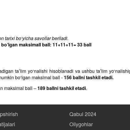
 tarixi bo‘yicha savollar beriladi.
‘lgan maksimall ball: 11+11+11= 33 ball
iladigan taʼlim yo‘nalishi hisoblanadi va ushbu taʼlim yo‘nalis
h mumkin bo‘lgan maksimal ball -
156 ballni tashkil etadi.
an maksimal ball –
189 ballni tashkil etadi
.
opshirish
Qabul 2024
tijalari
Oliygohlar