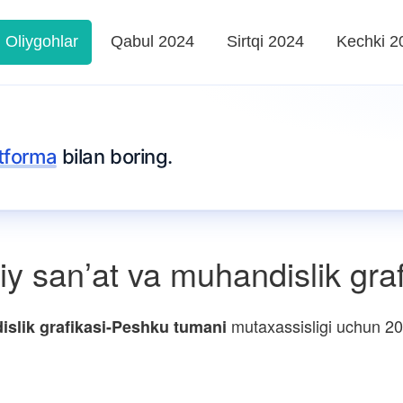
Oliygohlar
Qabul 2024
Sirtqi 2024
Kechki 2
tforma
bilan boring.
y sanʼat va muhandislik gra
mutaxassisligi uchun 202
islik grafikasi-Peshku tumani