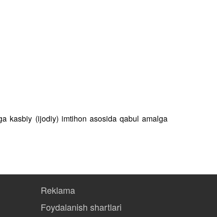
higa kasbiy (ijodiy) imtihon asosida qabul amalga
Reklama
Foydalanish shartlari