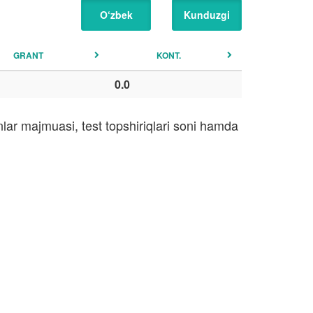
O‘zbek
Kunduzgi
GRANT
KONT.
0.0
lar majmuasi, test topshiriqlari soni hamda