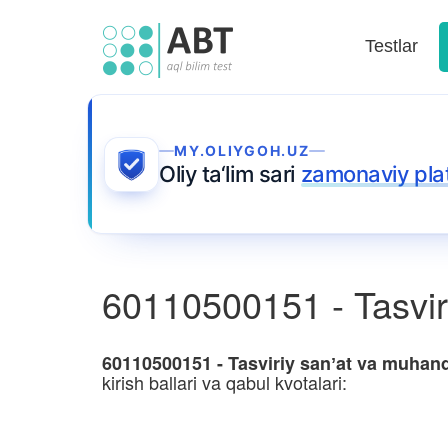
Testlar
MY.OLIYGOH.UZ
Oliy ta‘lim sari
zamonaviy pla
60110500151 - Tasviri
60110500151 - Tasviriy sanʼat va muhand
kirish ballari va qabul kvotalari: