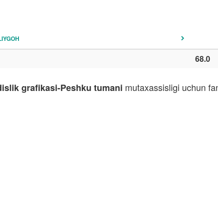
LIYGOH
68.0
mutaxassisligi uchun fan
islik grafikasi-Peshku tumani