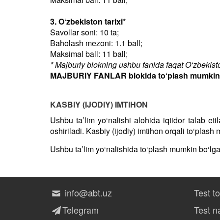
3. O‘zbekiston tarixi*
Savollar soni: 10 ta;
Baholash mezoni: 1.1 ball;
Maksimal ball: 11 ball;
* Majburiy blokning ushbu fanida faqat O‘zbekiston
MAJBURIY FANLAR blokida to‘plash mumkin bo
KASBIY (IJODIY) IMTIHON
Ushbu taʼlim yo‘nalishi alohida iqtidor talab et
oshiriladi. Kasbiy (ijodiy) imtihon orqali to‘plas
Ushbu taʼlim yo‘nalishida to‘plash mumkin bo‘lg
info@abt.uz
Test t
Telegram
Test na