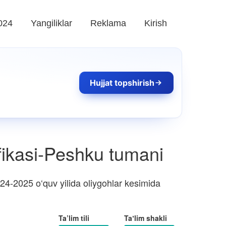
024
Yangiliklar
Reklama
Kirish
Hujjat topshirish
fikasi-Peshku tumani
4-2025 o‘quv yilida oliygohlar kesimida
Ta’lim tili
Taʼlim shakli