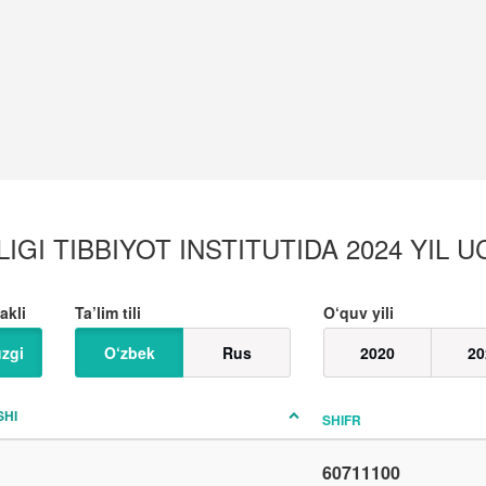
I TIBBIYOT INSTITUTIDA 2024 YIL UC
akli
Ta’lim tili
O‘quv yili
zgi
O‘zbek
Rus
2020
20
SHI
SHIFR
60711100