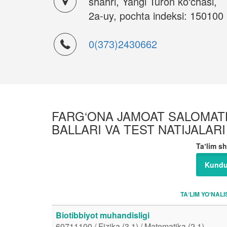
shahri, Yangi Turon ko‘chasi,
2a-uy, pochta indeksi: 150100
0(373)2430662
FARG‘ONA JAMOAT SALOMATLIG
BALLARI VA TEST NATIJALARI
Taʼlim sh
Kundu
TAʼLIM YO‘NALI
Biotibbiyot muhandisligi
60711100 / Fizika (3.1) / Matematika (2.1)