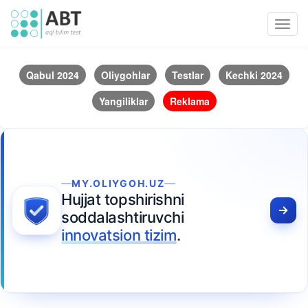
Toggl
navig
Qabul 2024
Oliygohlar
Testlar
Kechki 2024
Yangiliklar
Reklama
MY.OLIYGOH.UZ
Hujjat topshirishni
soddalashtiruvchi
innovatsion tizim
.