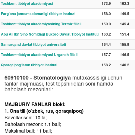
Toshkent tibbiyot akademiyasi
173.9
162.3
Farg‘ona jamoat salomatligi tibbiyot instituti
158.0
149.5
Toshkent tibbiyot akademiyasining Termiz filiali
159.0
145.4
Abu Ali Ibn Sino Nomidagi Buxoro Davlat Tibbiyot Instituti
163.2
151.4
Samarqand davlat tibbiyot universiteti
164.4
155.9
Toshkent tibbiyot akademiyasi Urganch filiali
157.7
146.5
Qoraqalpog‘iston tibbiyot instituti
158.2
140.2
mutaxassisligi uchun
60910100 - Stomatologiya
fanlar majmuasi, test topshiriqlari soni hamda
baholash mezonlari:
MAJBURIY FANLAR bloki:
1. Ona tili (o‘zbek, rus, qoraqalpoq)
Savollar soni: 10 ta;
Baholash mezoni: 1.1 ball;
Maksimal ball: 11 ball;