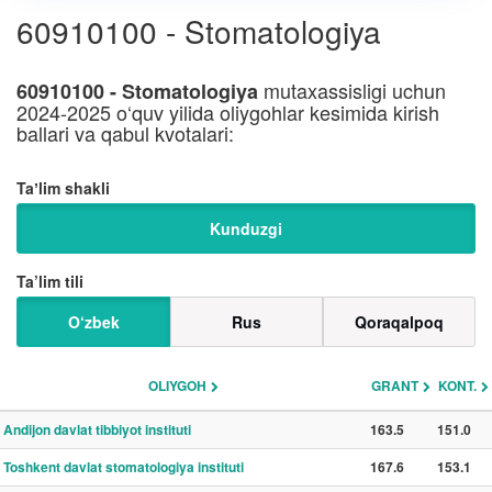
60910100 - Stomatologiya
mutaxassisligi uchun
60910100 - Stomatologiya
2024-2025 o‘quv yilida oliygohlar kesimida kirish
ballari va qabul kvotalari:
Taʼlim shakli
Kunduzgi
Ta’lim tili
O‘zbek
Rus
Qoraqalpoq
OLIYGOH
GRANT
KONT.
Andijon davlat tibbiyot instituti
163.5
151.0
Toshkent davlat stomatologiya instituti
167.6
153.1