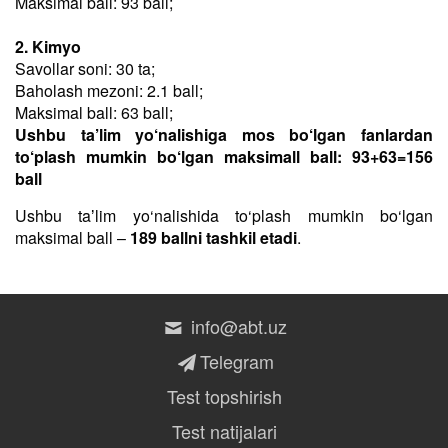
Maksimal ball: 93 ball;
2. Kimyo
Savollar soni: 30 ta;
Baholash mezoni: 2.1 ball;
Maksimal ball: 63 ball;
Ushbu ta’lim yo‘nalishiga mos bo‘lgan fanlardan
to‘plash mumkin bo‘lgan maksimall ball: 93+63=156
ball
Ushbu taʼlim yo‘nalishida to‘plash mumkin bo‘lgan
maksimal ball –
189 ballni tashkil etadi
.
info@abt.uz
Telegram
Test topshirish
Test natijalari