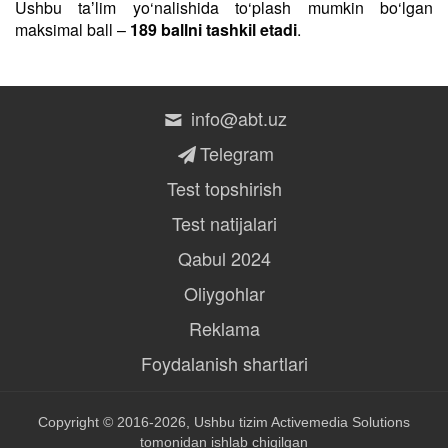
Ushbu taʼlim yo‘nalishida to‘plash mumkin bo‘lgan
maksimal ball –
189 ballni tashkil etadi
.
info@abt.uz
Telegram
Test topshirish
Test natijalari
Qabul 2024
Oliygohlar
Reklama
Foydalanish shartlari
Copyright © 2016-2026, Ushbu tizim
Activemedia Solutions
tomonidan ishlab chiqilgan