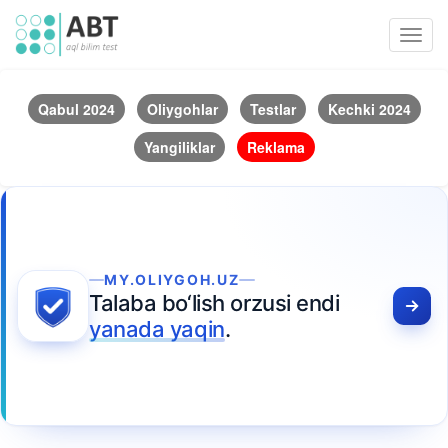
Toggl
navig
Qabul 2024
Oliygohlar
Testlar
Kechki 2024
Yangiliklar
Reklama
MY.OLIYGOH.UZ
Talaba bo‘lish orzusi endi
yanada yaqin
.