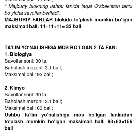
* Majburiy blokning ushbu fanida faqat O‘zbekiston tarixi
bo‘yicha savollar beriladi.
MAJBURIY FANLAR blokida to‘plash mumkin bo‘lgan
maksimall ball: 11+11+11= 33 ball
TA’LIM YO‘NALISHIGA MOS BO‘LGAN 2 TA FAN:
1. Biologiya
Savollar soni: 30 ta;
Baholash mezoni: 3.1 ball;
Maksimal ball: 93 ball;
2. Kimyo
Savollar soni: 30 ta;
Baholash mezoni: 2.1 ball;
Maksimal ball: 63 ball;
Ushbu ta’lim yo‘nalishiga mos bo‘lgan fanlardan
to‘plash mumkin bo‘lgan maksimall ball: 93+63=156
ball