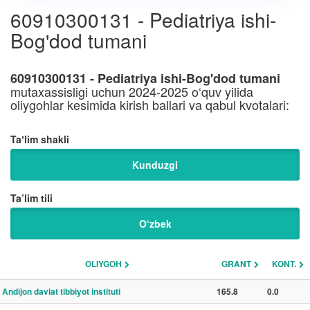
60910300131 - Pediatriya ishi-
Bog'dod tumani
60910300131 - Pediatriya ishi-Bog'dod tumani
mutaxassisligi uchun 2024-2025 o‘quv yilida
oliygohlar kesimida kirish ballari va qabul kvotalari:
Taʼlim shakli
Kunduzgi
Ta’lim tili
O‘zbek
OLIYGOH
GRANT
KONT.
Andijon davlat tibbiyot instituti
165.8
0.0