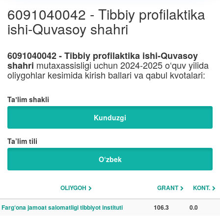
6091040042 - Tibbiy profilaktika
ishi-Quvasoy shahri
6091040042 - Tibbiy profilaktika ishi-Quvasoy
mutaxassisligi uchun 2024-2025 o‘quv yilida
shahri
oliygohlar kesimida kirish ballari va qabul kvotalari:
Taʼlim shakli
Kunduzgi
Ta’lim tili
O‘zbek
OLIYGOH
GRANT
KONT.
Farg‘ona jamoat salomatligi tibbiyot instituti
106.3
0.0