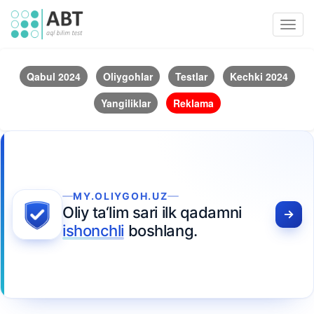
Toggl
navig
Qabul 2024
Oliygohlar
Testlar
Kechki 2024
Yangiliklar
Reklama
MY.OLIYGOH.UZ
Oliy ta‘lim sari ilk qadamni
ishonchli
boshlang.