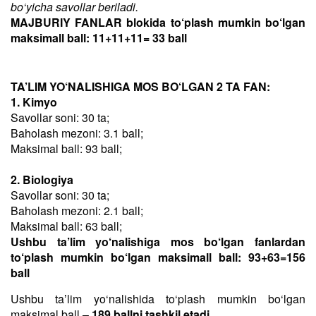
bo‘yicha savollar beriladi.
MAJBURIY FANLAR blokida to‘plash mumkin bo‘lgan
maksimall ball: 11+11+11= 33 ball
TA’LIM YO‘NALISHIGA MOS BO‘LGAN 2 TA FAN:
1. Kimyo
Savollar soni: 30 ta;
Baholash mezoni: 3.1 ball;
Maksimal ball: 93 ball;
2. Biologiya
Savollar soni: 30 ta;
Baholash mezoni: 2.1 ball;
Maksimal ball: 63 ball;
Ushbu ta’lim yo‘nalishiga mos bo‘lgan fanlardan
to‘plash mumkin bo‘lgan maksimall ball: 93+63=156
ball
Ushbu taʼlim yo‘nalishida to‘plash mumkin bo‘lgan
maksimal ball –
189 ballni tashkil etadi
.