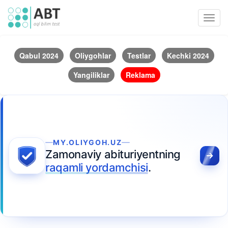
Toggl
navig
Qabul 2024
Oliygohlar
Testlar
Kechki 2024
Yangiliklar
Reklama
MY.OLIYGOH.UZ
Zamonaviy abituriyentning
raqamli yordamchisi
.