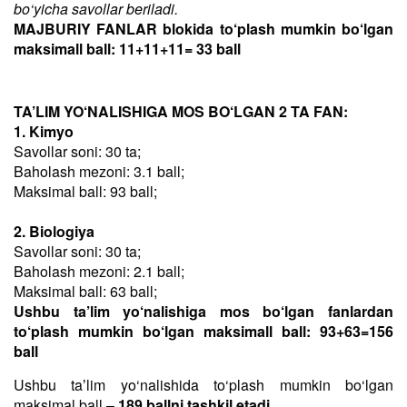
bo‘yicha savollar beriladi.
MAJBURIY FANLAR blokida to‘plash mumkin bo‘lgan
maksimall ball: 11+11+11= 33 ball
TA’LIM YO‘NALISHIGA MOS BO‘LGAN 2 TA FAN:
1. Kimyo
Savollar soni: 30 ta;
Baholash mezoni: 3.1 ball;
Maksimal ball: 93 ball;
2. Biologiya
Savollar soni: 30 ta;
Baholash mezoni: 2.1 ball;
Maksimal ball: 63 ball;
Ushbu ta’lim yo‘nalishiga mos bo‘lgan fanlardan
to‘plash mumkin bo‘lgan maksimall ball: 93+63=156
ball
Ushbu taʼlim yo‘nalishida to‘plash mumkin bo‘lgan
maksimal ball –
189 ballni tashkil etadi
.