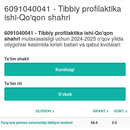
6091040041 - Tibbiy profilaktika
ishi-Qo'qon shahri
6091040041 - Tibbiy profilaktika ishi-Qo'qon
mutaxassisligi uchun 2024-2025 o‘quv yilida
shahri
oliygohlar kesimida kirish ballari va qabul kvotalari:
Taʼlim shakli
Kunduzgi
Ta’lim tili
O‘zbek
OLIYGOH
GRANT
KONT.
Farg‘ona jamoat salomatligi tibbiyot instituti
68.6
0.0