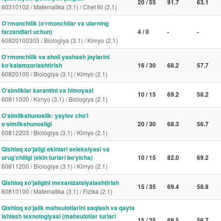
20 / 55
91.7
63.1
60310102 / Matematika (3.1) / Chet tili (2.1)
O‘rmonchilik (o‘rmonchilar va ularning
farzandlari uchun)
4 / 0
-
-
60820100303 / Biologiya (3.1) / Kimyo (2.1)
O‘rmonchilik va aholi yashash joylarini
ko‘kalamzorlashtirish
16 / 30
68.2
57.7
60820100 / Biologiya (3.1) / Kimyo (2.1)
O‘simliklar karantini va himoyasi
10 / 15
69.2
58.2
60811000 / Kimyo (3.1) / Biologiya (2.1)
O‘simlikshunoslik: yaylov cho‘l
o‘simlikshunosligi
20 / 30
68.3
56.7
60812203 / Biologiya (3.1) / Kimyo (2.1)
Qishloq xo‘jaligi ekinlari seleksiyasi va
urug‘chiligi (ekin turlari bo‘yicha)
10 / 15
82.0
69.2
60811200 / Biologiya (3.1) / Kimyo (2.1)
Qishloq xo‘jaligini mexanizatsiyalashtirish
15 / 35
69.4
58.8
60810100 / Matematika (3.1) / Fizika (2.1)
Qishloq xo‘jalik mahsulotlarini saqlash va qayta
ishlash texnologiyasi (mahsulotlar turlari
15 / 35
69.5
56.7