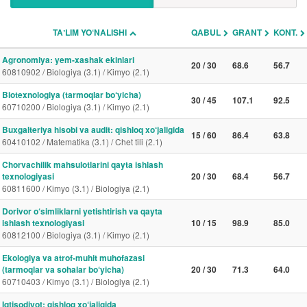
TAʼLIM YO‘NALISHI
QABUL
GRANT
KONT.
Agronomiya: yem-xashak ekinlari
20 / 30
68.6
56.7
60810902 / Biologiya (3.1) / Kimyo (2.1)
Biotexnologiya (tarmoqlar bo‘yicha)
30 / 45
107.1
92.5
60710200 / Biologiya (3.1) / Kimyo (2.1)
Buxgalteriya hisobi va audit: qishloq xo‘jaligida
15 / 60
86.4
63.8
60410102 / Matematika (3.1) / Chet tili (2.1)
Chorvachilik mahsulotlarini qayta ishlash
texnologiyasi
20 / 30
68.4
56.7
60811600 / Kimyo (3.1) / Biologiya (2.1)
Dorivor o‘simliklarni yetishtirish va qayta
ishlash texnologiyasi
10 / 15
98.9
85.0
60812100 / Biologiya (3.1) / Kimyo (2.1)
Ekologiya va atrof-muhit muhofazasi
(tarmoqlar va sohalar bo‘yicha)
20 / 30
71.3
64.0
60710403 / Kimyo (3.1) / Biologiya (2.1)
Iqtisodiyot: qishloq xo‘jaligida