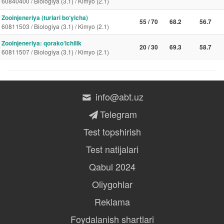
60840400 / Biologiya (3.1) / Kimyo (2.1)
Zooinjeneriya (turlari bo‘yicha)
55 / 70
68.2
56.7
60811503 / Biologiya (3.1) / Kimyo (2.1)
Zooinjeneriya: qorako‘lchilik
20 / 30
69.3
58.7
60811507 / Biologiya (3.1) / Kimyo (2.1)
info@abt.uz
Telegram
Test topshirish
Test natijalari
Qabul 2024
Oliygohlar
Reklama
Foydalanish shartlari