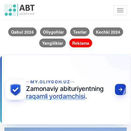
Toggl
navig
Qabul 2024
Oliygohlar
Testlar
Kechki 2024
Yangiliklar
Reklama
MY.OLIYGOH.UZ
Zamonaviy abituriyentning
raqamli yordamchisi
.