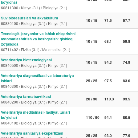
bo‘yicha)
60811300 / Kimyo (3.1) / Biologiya (2.1)
Suv bioresurslari va akvakultura
10 / 15
71.5
57.7
60830100 / Biologiya (3.1) / Kimyo (2.1)
Texnologik jarayonlar va ishlab chiqarishni
avtomatlashtirish va boshqarish: qishloq
10 / 15
68.1
59.8
xo‘jaligida
60711402 / Fizika (3.1) / Matematika (2.1)
Veterinariya biotexnologiyasi
10 / 15
94.3
74.9
60840500 / Biologiya (3.1) / Kimyo (2.1)
Veterinariya diagnostikasi va laboratoriya
ishlari
25 / 25
97.5
83.0
60840300 / Biologiya (3.1) / Kimyo (2.1)
Veterinariya farmatsevtikasi
20 / 30
110.3
93.5
60840200 / Biologiya (3.1) / Kimyo (2.1)
Veterinariya meditsinasi (faoliyat turlari
bo‘yicha)
110 / 90
94.4
80.5
60840102 / Biologiya (3.1) / Kimyo (2.1)
Veterinariya sanitariya ekspertizasi
25 / 25
93.0
77.9