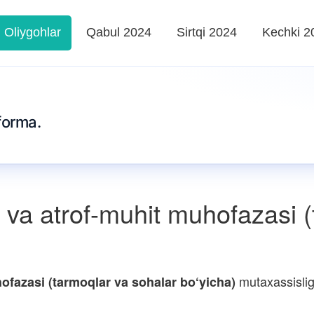
Oliygohlar
Qabul 2024
Sirtqi 2024
Kechki 2
forma.
va atrof-muhit muhofazasi (
mutaxassislig
ofazasi (tarmoqlar va sohalar bo‘yicha)