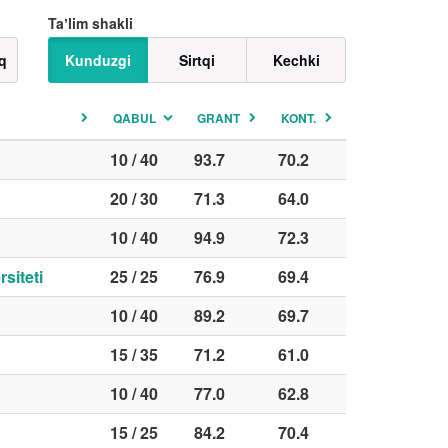
Taʼlim shakli
q
Kunduzgi
Sirtqi
Kechki
QABUL
GRANT
KONT.
10 / 40
93.7
70.2
20 / 30
71.3
64.0
10 / 40
94.9
72.3
siteti
25 / 25
76.9
69.4
10 / 40
89.2
69.7
15 / 35
71.2
61.0
10 / 40
77.0
62.8
15 / 25
84.2
70.4