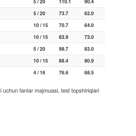
5 / 20
110.1
90.4
5 / 20
73.7
62.0
10 / 15
70.7
64.0
10 / 15
83.9
73.0
5 / 20
98.7
83.0
10 / 15
88.4
80.9
4 / 16
76.6
68.5
 uchun fanlar majmuasi, test topshiriqlari