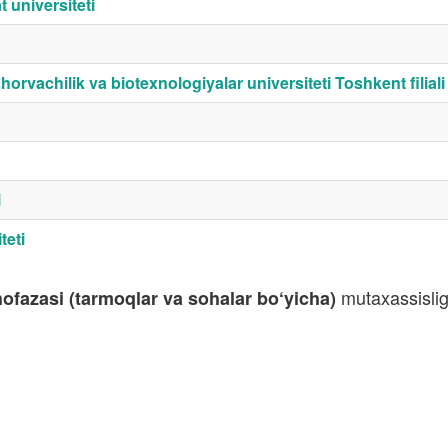
universiteti
orvachilik va biotexnologiyalar universiteti Toshkent filiali
i
teti
mutaxassisligi
ofazasi (tarmoqlar va sohalar bo‘yicha)