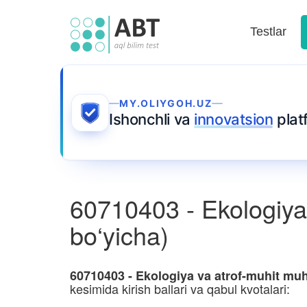
Testlar
MY.OLIYGOH.UZ
Ishonchli va
innovatsion
plat
60710403 - Ekologiya 
bo‘yicha)
60710403 - Ekologiya va atrof-muhit muh
kesimida kirish ballari va qabul kvotalari: