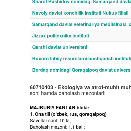
Sharof Rashidov nomidagi Samarqand davlat 
Navoiy davlat konchilik instituti Nukus filiali
Samarqand davlat veterinariya meditsinasi, ch
Jizzax politexnika instituti
Qarshi davlat universiteti
Buxoro tabiiy resurslarni boshqarish institut
Berdaq nomidagi Qoraqalpoq davlat universi
60710403 - Ekologiya va atrof-muhit muh
soni hamda baholash mezonlari:
MAJBURIY FANLAR bloki:
1. Ona tili (o‘zbek, rus, qoraqalpoq)
Savollar soni: 10 ta;
Baholash mezoni: 1.1 ball;