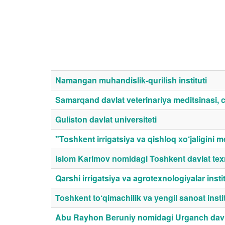
Namangan muhandislik-qurilish instituti
Samarqand davlat veterinariya meditsinasi, c
Guliston davlat universiteti
"Toshkent irrigatsiya va qishloq xo‘jaligini m
Islom Karimov nomidagi Toshkent davlat texn
Qarshi irrigatsiya va agrotexnologiyalar instit
Toshkent to‘qimachilik va yengil sanoat instit
Abu Rayhon Beruniy nomidagi Urganch davla