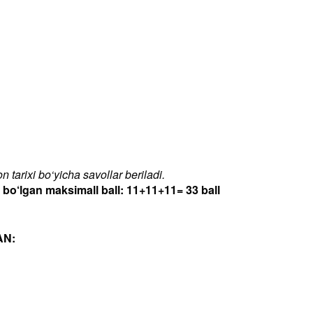
 tarixi bo‘yicha savollar beriladi.
‘lgan maksimall ball: 11+11+11= 33 ball
AN: