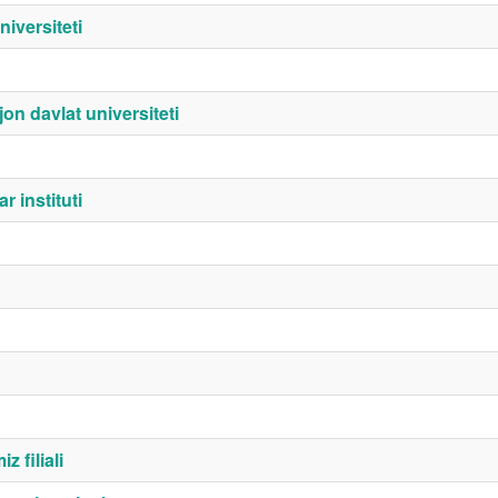
iversiteti
n davlat universiteti
r instituti
 filiali