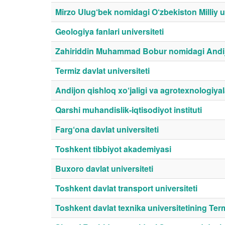
Mirzo Ulug‘bek nomidagi O‘zbekiston Milliy un
Geologiya fanlari universiteti
Zahiriddin Muhammad Bobur nomidagi Andijo
Termiz davlat universiteti
Andijon qishloq xo‘jaligi va agrotexnologiyala
Qarshi muhandislik-iqtisodiyot instituti
Farg‘ona davlat universiteti
Toshkent tibbiyot akademiyasi
Buxoro davlat universiteti
Toshkent davlat transport universiteti
Toshkent davlat texnika universitetining Termiz