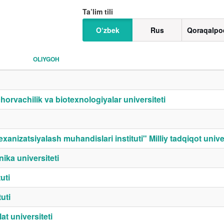
Ta’lim tili
O‘zbek
Rus
Qoraqalpo
OLIYGOH
horvachilik va biotexnologiyalar universiteti
exanizatsiyalash muhandislari instituti" Milliy tadqiqot univer
ika universiteti
uti
uti
t universiteti