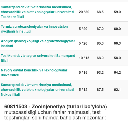
Samarqand davlat veterinariya meditsinasi,
chorvachilik va biotexnologiyalar universiteti
20 / 30
68.5
59.0
Toshkent filiali
Termiz agrotexnologiyalar va innovatsion
5 / 20
87.0
60.0
rivojlanish instituti
Andijon qishloq xo‘jaligi va agrotexnologiyalar
5 / 20
85.0
66.3
instituti
Toshkent davlat agrar universiteti Samarqand
10 / 15
68.0
58.0
filiali
Navoiy davlat konchilik va texnologiyalar
5 / 15
93.2
64.2
universiteti
Samarqand davlat veterinariya meditsinasi,
chorvachilik va biotexnologiyalar universiteti
5 / 12
87.5
62.1
Nukus filiali
60811503 - Zooinjeneriya (turlari bo‘yicha)
mutaxassisligi uchun fanlar majmuasi, test
topshiriqlari soni hamda baholash mezonlari: