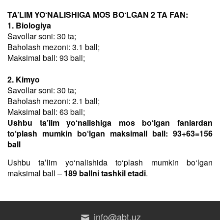
TA’LIM YO‘NALISHIGA MOS BO‘LGAN 2 TA FAN:
1. Biologiya
Savollar soni: 30 ta;
Baholash mezoni: 3.1 ball;
Maksimal ball: 93 ball;
2. Kimyo
Savollar soni: 30 ta;
Baholash mezoni: 2.1 ball;
Maksimal ball: 63 ball;
Ushbu ta’lim yo‘nalishiga mos bo‘lgan fanlardan
to‘plash mumkin bo‘lgan maksimall ball: 93+63=156
ball
Ushbu taʼlim yo‘nalishida to‘plash mumkin bo‘lgan
maksimal ball –
189 ballni tashkil etadi
.
info@abt.uz