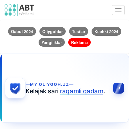
Toggl
navig
Qabul 2024
Oliygohlar
Testlar
Kechki 2024
Yangiliklar
Reklama
MY.OLIYGOH.UZ
Kelajak sari
raqamli qadam
.