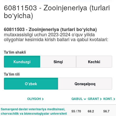
60811503 - Zooinjeneriya (turlari
bo‘yicha)
60811503 - Zooinjeneriya (turlari bo‘yicha)
mutaxassisligi uchun 2023-2024 o‘quv yilida
oliygohlar kesimida kirish ballari va qabul kvotalari:
Taʼlim shakli
Kunduzgi
Sirtqi
Kechki
Ta’lim tili
O‘zbek
Qoraqalpoq
OLIYGOH
QABUL
GRANT
KONT.
Samarqand davlat veterinariya meditsinasi,
55 / 70
68.2
56.7
chorvachilik va biotexnologiyalar universiteti