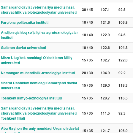
Samarqand davlat veterinariya meditsinasi,
30 / 45
107.1
92.5
chorvachilik va biotexnologiyalar universiteti
Farg‘ona politexnika instituti
10 / 40
121.6
106.8
Andijon qishloq xo‘jaligi va agrotexnologiyalar
10 / 40
122.9
94.6
instituti
Guliston davlat universiteti
10 / 40
122.6
104.8
Mirzo Ulug‘bek nomidagi O‘zbekiston Milliy
15 / 35
132.7
122.0
universiteti
Namangan muhandislik-texnologiya instituti
20 / 30
104.9
92.2
Sharof Rashidov nomidagi Samarqand davlat
15 / 35
129.0
118.3
universiteti
Toshkent kimyo-texnologiya instituti
15 / 35
128.7
116.5
Samarqand davlat veterinariya meditsinasi,
chorvachilik va biotexnologiyalar universiteti
15 / 35
111.5
92.3
Toshkent filiali
Abu Rayhon Beruniy nomidagi Urganch davlat
15 / 35
121.7
106.0