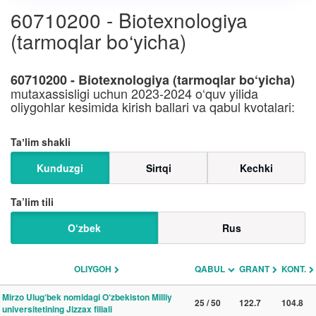
60710200 - Biotexnologiya
(tarmoqlar bo‘yicha)
60710200 - Biotexnologiya (tarmoqlar bo‘yicha)
mutaxassisligi uchun 2023-2024 o‘quv yilida
oliygohlar kesimida kirish ballari va qabul kvotalari:
Taʼlim shakli
Kunduzgi
Sirtqi
Kechki
Ta’lim tili
O‘zbek
Rus
OLIYGOH
QABUL
GRANT
KONT.
Mirzo Ulug‘bek nomidagi O‘zbekiston Milliy
25 / 50
122.7
104.8
universitetining Jizzax filiali