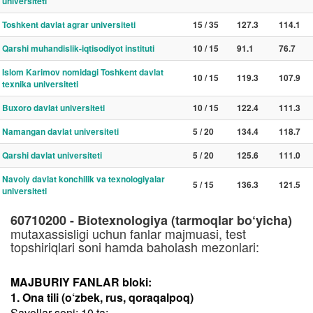
universiteti
Toshkent davlat agrar universiteti
15 / 35
127.3
114.1
Qarshi muhandislik-iqtisodiyot instituti
10 / 15
91.1
76.7
Islom Karimov nomidagi Toshkent davlat
10 / 15
119.3
107.9
texnika universiteti
Buxoro davlat universiteti
10 / 15
122.4
111.3
Namangan davlat universiteti
5 / 20
134.4
118.7
Qarshi davlat universiteti
5 / 20
125.6
111.0
Navoiy davlat konchilik va texnologiyalar
5 / 15
136.3
121.5
universiteti
60710200 - Biotexnologiya (tarmoqlar bo‘yicha)
mutaxassisligi uchun fanlar majmuasi, test
topshiriqlari soni hamda baholash mezonlari:
MAJBURIY FANLAR bloki:
1. Ona tili (o‘zbek, rus, qoraqalpoq)
Savollar soni: 10 ta;