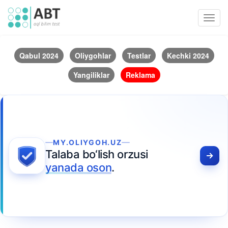
Toggl
navig
Qabul 2024
Oliygohlar
Testlar
Kechki 2024
Yangiliklar
Reklama
MY.OLIYGOH.UZ
Talaba bo‘lish orzusi
yanada oson
.