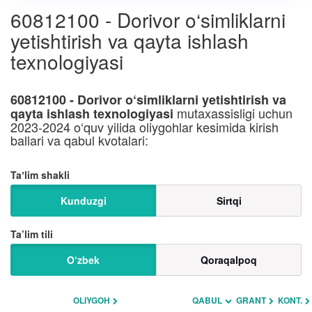
60812100 - Dorivor o‘simliklarni
yetishtirish va qayta ishlash
texnologiyasi
60812100 - Dorivor o‘simliklarni yetishtirish va
mutaxassisligi uchun
qayta ishlash texnologiyasi
2023-2024 o‘quv yilida oliygohlar kesimida kirish
ballari va qabul kvotalari:
Taʼlim shakli
Kunduzgi
Sirtqi
Ta’lim tili
O‘zbek
Qoraqalpoq
OLIYGOH
QABUL
GRANT
KONT.