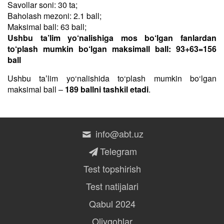
Savollar soni: 30 ta;
Baholash mezoni: 2.1 ball;
Maksimal ball: 63 ball;
Ushbu ta’lim yo‘nalishiga mos bo‘lgan fanlardan
to‘plash mumkin bo‘lgan maksimall ball: 93+63=156
ball
Ushbu taʼlim yo‘nalishida to‘plash mumkin bo‘lgan
maksimal ball –
189 ballni tashkil etadi
.
info@abt.uz
Telegram
Test topshirish
Test natijalari
Qabul 2024
Oliygohlar