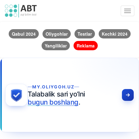
Toggl
navig
Qabul 2024
Oliygohlar
Testlar
Kechki 2024
Yangiliklar
Reklama
MY.OLIYGOH.UZ
Talabalik sari yo‘lni
bugun boshlang
.