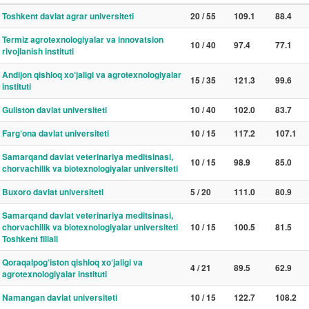
Toshkent davlat agrar universiteti
20 / 55
109.1
88.4
Termiz agrotexnologiyalar va innovatsion
10 / 40
97.4
77.1
rivojlanish instituti
Andijon qishloq xo‘jaligi va agrotexnologiyalar
15 / 35
121.3
99.6
instituti
Guliston davlat universiteti
10 / 40
102.0
83.7
Farg‘ona davlat universiteti
10 / 15
117.2
107.1
Samarqand davlat veterinariya meditsinasi,
10 / 15
98.9
85.0
chorvachilik va biotexnologiyalar universiteti
Buxoro davlat universiteti
5 / 20
111.0
80.9
Samarqand davlat veterinariya meditsinasi,
chorvachilik va biotexnologiyalar universiteti
10 / 15
100.5
81.5
Toshkent filiali
Qoraqalpog‘iston qishloq xo‘jaligi va
4 / 21
89.5
62.9
agrotexnologiyalar instituti
Namangan davlat universiteti
10 / 15
122.7
108.2