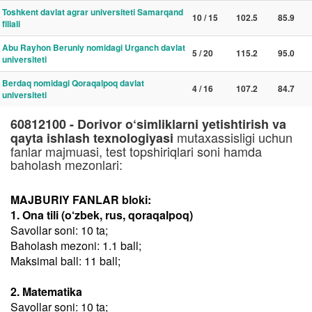
Toshkent davlat agrar universiteti Samarqand
10 / 15
102.5
85.9
filiali
Abu Rayhon Beruniy nomidagi Urganch davlat
5 / 20
115.2
95.0
universiteti
Berdaq nomidagi Qoraqalpoq davlat
4 / 16
107.2
84.7
universiteti
60812100 - Dorivor o‘simliklarni yetishtirish va
mutaxassisligi uchun
qayta ishlash texnologiyasi
fanlar majmuasi, test topshiriqlari soni hamda
baholash mezonlari:
MAJBURIY FANLAR bloki:
1. Ona tili (o‘zbek, rus, qoraqalpoq)
Savollar soni: 10 ta;
Baholash mezoni: 1.1 ball;
Maksimal ball: 11 ball;
2. Matematika
Savollar soni: 10 ta;