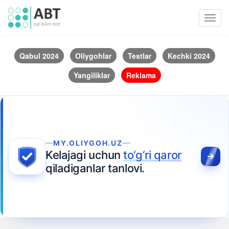
Toggl
navig
Qabul 2024
Oliygohlar
Testlar
Kechki 2024
Yangiliklar
Reklama
MY.OLIYGOH.UZ
Kelajagi uchun
to‘g‘ri qaror
qiladiganlar tanlovi.