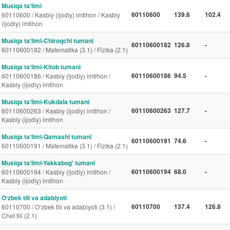
Musiqa taʼlimi
60110600
139.6
102.4
60110600 / Kasbiy (ijodiy) imtihon / Kasbiy
(ijodiy) imtihon
Musiqa taʼlimi-Chiroqchi tumani
60110600182
126.8
-
60110600182 / Matematika (3.1) / Fizika (2.1)
Musiqa taʼlimi-Kitob tumani
60110600186
94.5
-
60110600186 / Kasbiy (ijodiy) imtihon /
Kasbiy (ijodiy) imtihon
Musiqa taʼlimi-Kukdala tumani
60110600263
127.7
-
60110600263 / Kasbiy (ijodiy) imtihon /
Kasbiy (ijodiy) imtihon
Musiqa taʼlimi-Qamashi tumani
60110600191
74.6
-
60110600191 / Matematika (3.1) / Fizika (2.1)
Musiqa taʼlimi-Yakkabog' tumani
60110600194
68.0
-
60110600194 / Kasbiy (ijodiy) imtihon /
Kasbiy (ijodiy) imtihon
Oʻzbek tili va adabiyoti
60110700
137.4
126.8
60110700 / O‘zbek tili va adabiyoti (3.1) /
Chet tili (2.1)