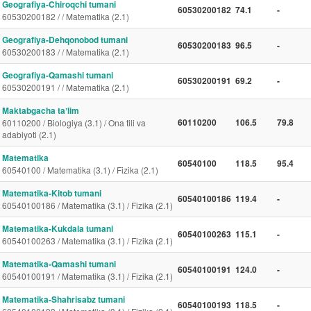
Geografiya-Chiroqchi tumani
60530200182
74.1
-
60530200182 / / Matematika (2.1)
Geografiya-Dehqonobod tumani
60530200183
96.5
-
60530200183 / / Matematika (2.1)
Geografiya-Qamashi tumani
60530200191
69.2
-
60530200191 / / Matematika (2.1)
Maktabgacha taʼlim
60110200
106.5
79.8
60110200 / Biologiya (3.1) / Ona tili va
adabiyoti (2.1)
Matematika
60540100
118.5
95.4
60540100 / Matematika (3.1) / Fizika (2.1)
Matematika-Kitob tumani
60540100186
119.4
-
60540100186 / Matematika (3.1) / Fizika (2.1)
Matematika-Kukdala tumani
60540100263
115.1
-
60540100263 / Matematika (3.1) / Fizika (2.1)
Matematika-Qamashi tumani
60540100191
124.0
-
60540100191 / Matematika (3.1) / Fizika (2.1)
Matematika-Shahrisabz tumani
60540100193
118.5
-