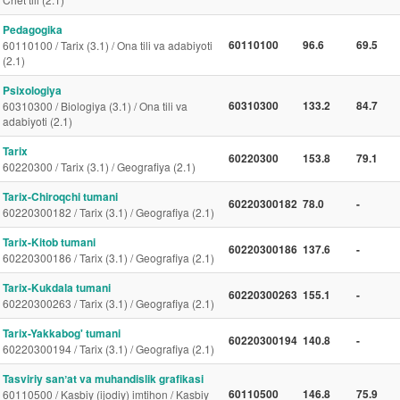
Pedagogika
60110100
96.6
69.5
60110100 / Tarix (3.1) / Ona tili va adabiyoti
(2.1)
Psixologiya
60310300
133.2
84.7
60310300 / Biologiya (3.1) / Ona tili va
adabiyoti (2.1)
Tarix
60220300
153.8
79.1
60220300 / Tarix (3.1) / Geografiya (2.1)
Tarix-Chiroqchi tumani
60220300182
78.0
-
60220300182 / Tarix (3.1) / Geografiya (2.1)
Tarix-Kitob tumani
60220300186
137.6
-
60220300186 / Tarix (3.1) / Geografiya (2.1)
Tarix-Kukdala tumani
60220300263
155.1
-
60220300263 / Tarix (3.1) / Geografiya (2.1)
Tarix-Yakkabog' tumani
60220300194
140.8
-
60220300194 / Tarix (3.1) / Geografiya (2.1)
Tasviriy sanʼat va muhandislik grafikasi
60110500
146.8
75.9
60110500 / Kasbiy (ijodiy) imtihon / Kasbiy