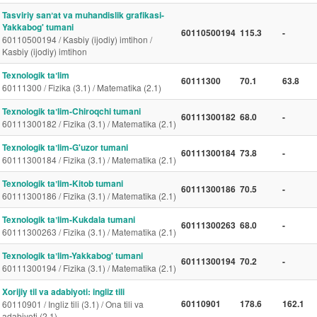
Tasviriy sanʼat va muhandislik grafikasi-
Yakkabog' tumani
60110500194
115.3
-
60110500194 / Kasbiy (ijodiy) imtihon /
Kasbiy (ijodiy) imtihon
Texnologik taʼlim
60111300
70.1
63.8
60111300 / Fizika (3.1) / Matematika (2.1)
Texnologik taʼlim-Chiroqchi tumani
60111300182
68.0
-
60111300182 / Fizika (3.1) / Matematika (2.1)
Texnologik taʼlim-G'uzor tumani
60111300184
73.8
-
60111300184 / Fizika (3.1) / Matematika (2.1)
Texnologik taʼlim-Kitob tumani
60111300186
70.5
-
60111300186 / Fizika (3.1) / Matematika (2.1)
Texnologik taʼlim-Kukdala tumani
60111300263
68.0
-
60111300263 / Fizika (3.1) / Matematika (2.1)
Texnologik taʼlim-Yakkabog' tumani
60111300194
70.2
-
60111300194 / Fizika (3.1) / Matematika (2.1)
Xorijiy til va adabiyoti: ingliz tili
60110901
178.6
162.1
60110901 / Ingliz tili (3.1) / Ona tili va
adabiyoti (2.1)