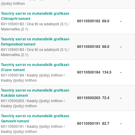
(ijodiy) imtihon
Tasviriy sanʼat va muhandislik grafikasi-
Chiroqchi tumani
60110500182
68.0
-
60110500182 / Ona tili va adabiyoti (3.1) /
Matematika (2.1)
Tasviriy sanʼat va muhandislik grafikasi-
Dehqonobod tumani
60110500183
68.0
-
60110500183 / Ona tili va adabiyoti (3.1) /
Matematika (2.1)
Tasviriy sanʼat va muhandislik grafikasi-
G'uzor tumani
60110500184
134.5
-
60110500184 / Kasbiy (ijodiy) imtihon /
Kasbiy (ijodiy) imtihon
Tasviriy sanʼat va muhandislik grafikasi-
Kukdala tumani
60110500263
72.4
-
60110500263 / Kasbiy (ijodiy) imtihon /
Kasbiy (ijodiy) imtihon
Tasviriy sanʼat va muhandislik grafikasi-
Qamashi tumani
60110500191
82.7
-
60110500191 / Kasbiy (ijodiy) imtihon /
Kasbiy (ijodiy) imtihon