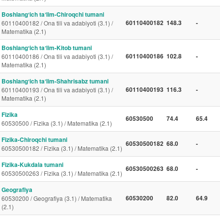
Boshlangʻich taʼlim-Chiroqchi tumani
60110400182
148.3
-
60110400182 / Ona tili va adabiyoti (3.1) /
Matematika (2.1)
Boshlangʻich taʼlim-Kitob tumani
60110400186
102.8
-
60110400186 / Ona tili va adabiyoti (3.1) /
Matematika (2.1)
Boshlangʻich taʼlim-Shahrisabz tumani
60110400193
116.3
-
60110400193 / Ona tili va adabiyoti (3.1) /
Matematika (2.1)
Fizika
60530500
74.4
65.4
60530500 / Fizika (3.1) / Matematika (2.1)
Fizika-Chiroqchi tumani
60530500182
68.0
-
60530500182 / Fizika (3.1) / Matematika (2.1)
Fizika-Kukdala tumani
60530500263
68.0
-
60530500263 / Fizika (3.1) / Matematika (2.1)
Geografiya
60530200
82.0
64.9
60530200 / Geografiya (3.1) / Matematika
(2.1)