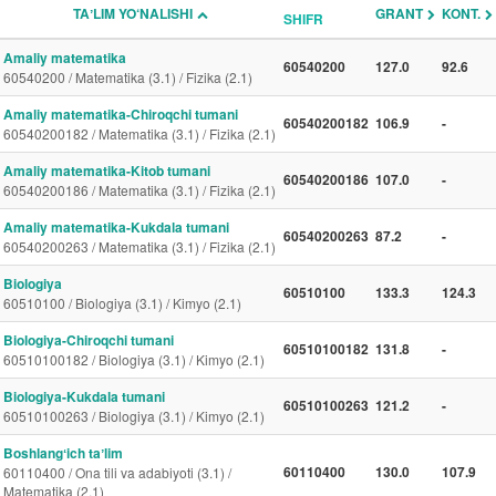
TAʼLIM YO‘NALISHI
GRANT
KONT.
SHIFR
Amaliy matematika
60540200
127.0
92.6
60540200 / Matematika (3.1) / Fizika (2.1)
Amaliy matematika-Chiroqchi tumani
60540200182
106.9
-
60540200182 / Matematika (3.1) / Fizika (2.1)
Amaliy matematika-Kitob tumani
60540200186
107.0
-
60540200186 / Matematika (3.1) / Fizika (2.1)
Amaliy matematika-Kukdala tumani
60540200263
87.2
-
60540200263 / Matematika (3.1) / Fizika (2.1)
Biologiya
60510100
133.3
124.3
60510100 / Biologiya (3.1) / Kimyo (2.1)
Biologiya-Chiroqchi tumani
60510100182
131.8
-
60510100182 / Biologiya (3.1) / Kimyo (2.1)
Biologiya-Kukdala tumani
60510100263
121.2
-
60510100263 / Biologiya (3.1) / Kimyo (2.1)
Boshlangʻich taʼlim
60110400
130.0
107.9
60110400 / Ona tili va adabiyoti (3.1) /
Matematika (2.1)