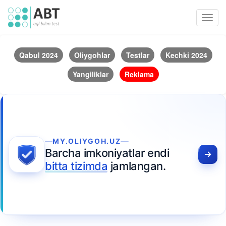
Toggl
navig
Qabul 2024
Oliygohlar
Testlar
Kechki 2024
Yangiliklar
Reklama
MY.OLIYGOH.UZ
Barcha imkoniyatlar endi
bitta tizimda
jamlangan.