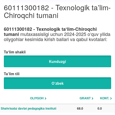
60111300182 - Texnologik taʼlim-
Chiroqchi tumani
60111300182 - Texnologik taʼlim-Chiroqchi
mutaxassisligi uchun 2024-2025 o‘quv yilida
tumani
oliygohlar kesimida kirish ballari va qabul kvotalari:
Taʼlim shakli
Kunduzgi
Ta’lim tili
O‘zbek
OLIYGOH
GRANT
KONT.
Shahrisabz davlat pedagogika instituti
68.0
0.0