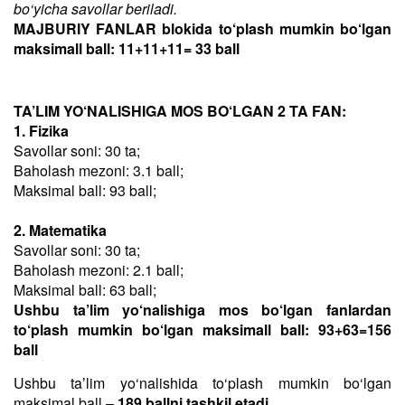
bo‘yicha savollar beriladi.
MAJBURIY FANLAR blokida to‘plash mumkin bo‘lgan
maksimall ball: 11+11+11= 33 ball
TA’LIM YO‘NALISHIGA MOS BO‘LGAN 2 TA FAN:
1. Fizika
Savollar soni: 30 ta;
Baholash mezoni: 3.1 ball;
Maksimal ball: 93 ball;
2. Matematika
Savollar soni: 30 ta;
Baholash mezoni: 2.1 ball;
Maksimal ball: 63 ball;
Ushbu ta’lim yo‘nalishiga mos bo‘lgan fanlardan
to‘plash mumkin bo‘lgan maksimall ball: 93+63=156
ball
Ushbu taʼlim yo‘nalishida to‘plash mumkin bo‘lgan
maksimal ball –
189 ballni tashkil etadi
.