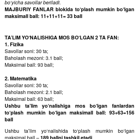
bo‘yicha savollar beriladi.
MAJBURIY FANLAR blokida to‘plash mumkin bo‘lgan
maksimall ball: 11+11+11= 33 ball
TA’LIM YO‘NALISHIGA MOS BO‘LGAN 2 TA FAN:
1. Fizika
Savollar soni: 30 ta;
Baholash mezoni: 3.1 ball;
Maksimal ball: 93 ball;
2. Matematika
Savollar soni: 30 ta;
Baholash mezoni: 2.1 ball;
Maksimal ball: 63 ball;
Ushbu ta’lim yo‘nalishiga mos bo‘lgan fanlardan
to‘plash mumkin bo‘lgan maksimall ball: 93+63=156
ball
Ushbu taʼlim yo‘nalishida to‘plash mumkin bo‘lgan
maksimal ball –
189 ballni tashkil etadi
.