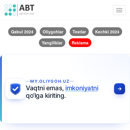
Toggl
navig
Qabul 2024
Oliygohlar
Testlar
Kechki 2024
Yangiliklar
Reklama
MY.OLIYGOH.UZ
Vaqtni emas,
imkoniyatni
qo‘lga kiriting.