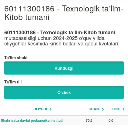
60111300186 - Texnologik taʼlim-
Kitob tumani
60111300186 - Texnologik taʼlim-Kitob tumani
mutaxassisligi uchun 2024-2025 o‘quv yilida
oliygohlar kesimida kirish ballari va qabul kvotalari:
Taʼlim shakli
Kunduzgi
Ta’lim tili
O‘zbek
OLIYGOH
GRANT
KONT.
Shahrisabz davlat pedagogika instituti
70.5
0.0