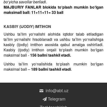
bo‘yicha savollar beriladi.
MAJBURIY FANLAR blokida to‘plash mumkin bo‘lgan
maksimall ball: 11+11+11= 33 ball
KASBIY (IJODIY) IMTIHON
Ushbu taʼlim yo‘nalishi alohida iqtidor talab etiladigan
taʼlim yo‘nalishi hisoblanadi va ushbu taʼlim yo‘nalishiga
kasbiy (ijodiy) imtihon asosida qabul amalga oshiriladi.
Kasbiy (ijodiy) imtihon orqali to‘plash mumkin bo‘lgan
maksimal ball -
156 ballni tashkil etadi.
Ushbu taʼlim yo‘nalishida to‘plash mumkin bo‘lgan
maksimal ball –
189 ballni tashkil etadi
.
info@abt.uz
Telegram