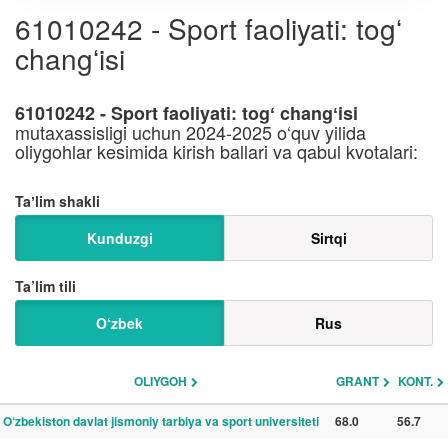
61010242 - Sport faoliyati: togʻ
changʻisi
61010242 - Sport faoliyati: togʻ changʻisi
mutaxassisligi uchun 2024-2025 o‘quv yilida
oliygohlar kesimida kirish ballari va qabul kvotalari:
Taʼlim shakli
Kunduzgi
Sirtqi
Ta’lim tili
O‘zbek
Rus
OLIYGOH
GRANT
KONT.
O‘zbekiston davlat jismoniy tarbiya va sport universiteti
68.0
56.7