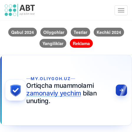
Toggl
navig
Qabul 2024
Oliygohlar
Testlar
Kechki 2024
Yangiliklar
Reklama
MY.OLIYGOH.UZ
Ortiqcha muammolarni
zamonaviy yechim
bilan
unuting.