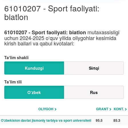
61010207 - Sport faoliyati:
biatlon
mutaxassisligi
61010207 - Sport faoliyati: biatlon
uchun 2024-2025 o‘quv yilida oliygohlar kesimida
kirish ballari va qabul kvotalari:
Taʼlim shakli
Kunduzgi
Sirtqi
Ta’lim tili
O‘zbek
Rus
OLIYGOH
GRANT
KONT.
O‘zbekiston davlat jismoniy tarbiya va sport universiteti
95.5
85.3