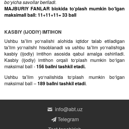
bo‘yicha savollar beriladi.
MAJBURIY FANLAR blokida to‘plash mumkin bo‘lgan
maksimall ball: 11+11+11= 33 ball
KASBIY (IJODIY) IMTIHON
Ushbu taʼlim yo‘nalishi alohida iqtidor talab etiladigan
taʼlim yo‘nalishi hisoblanadi va ushbu taʼlim yo‘nalishiga
kasbiy (ijodiy) imtihon asosida qabul amalga oshiriladi.
Kasbiy (ijodiy) imtihon orqali to‘plash mumkin bo‘lgan
maksimal ball -
156 ballni tashkil etadi.
Ushbu taʼlim yo‘nalishida to‘plash mumkin bo‘lgan
maksimal ball –
189 ballni tashkil etadi
.
info@abt.uz
Telegram