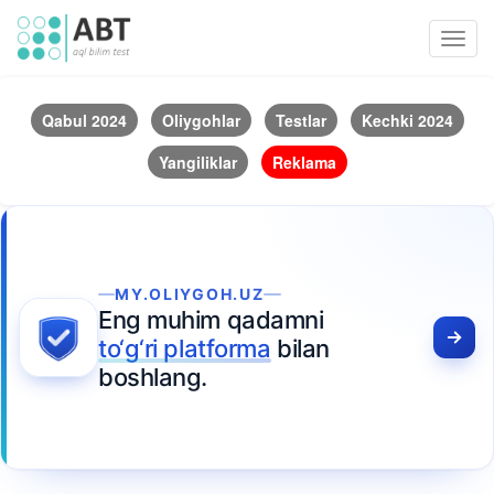
Toggl
navig
Qabul 2024
Oliygohlar
Testlar
Kechki 2024
Yangiliklar
Reklama
MY.OLIYGOH.UZ
Eng muhim qadamni
to‘g‘ri platforma
bilan
boshlang.