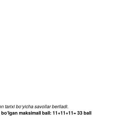
 tarixi bo‘yicha savollar beriladi.
‘lgan maksimall ball: 11+11+11= 33 ball