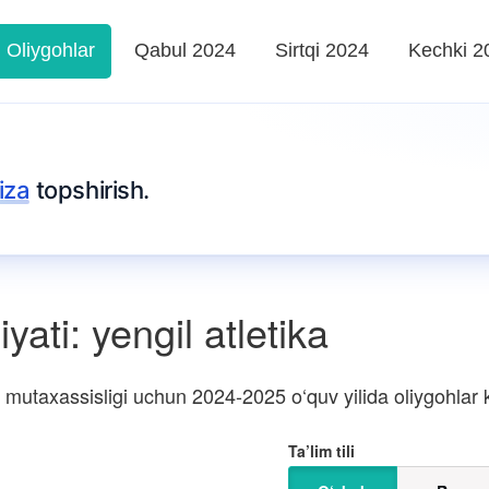
Oliygohlar
Qabul 2024
Sirtqi 2024
Kechki 2
iza
topshirish.
yati: yengil atletika
mutaxassisligi uchun 2024-2025 o‘quv yilida oliygohlar ke
Ta’lim tili