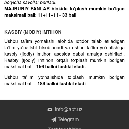
bo‘yicha savollar beriladi.
MAJBURIY FANLAR blokida to‘plash mumkin bo‘lgan
maksimall ball: 11+11+11= 33 ball
KASBIY (IJODIY) IMTIHON
Ushbu taʼlim yo‘nalishi alohida iqtidor talab etiladigan
taʼlim yo‘nalishi hisoblanadi va ushbu taʼlim yo‘nalishiga
kasbiy (ijodiy) imtihon asosida qabul amalga oshiriladi.
Kasbiy (ijodiy) imtihon orqali to‘plash mumkin bo‘lgan
maksimal ball -
156 ballni tashkil etadi.
Ushbu taʼlim yo‘nalishida to‘plash mumkin bo‘lgan
maksimal ball –
189 ballni tashkil etadi
.
info@abt.uz
Telegram