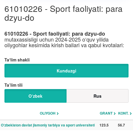
61010226 - Sport faoliyati: para
dzyu-do
61010226 - Sport faoliyati: para dzyu-do
mutaxassisligi uchun 2024-2025 o‘quv yilida
oliygohlar kesimida kirish ballari va qabul kvotalari:
Taʼlim shakli
Kunduzgi
Ta’lim tili
O‘zbek
Rus
OLIYGOH
GRANT
KONT.
O‘zbekiston davlat jismoniy tarbiya va sport universiteti
123.5
56.7