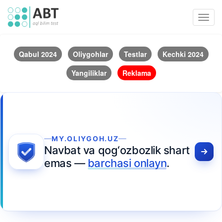
Toggl
navig
Qabul 2024
Oliygohlar
Testlar
Kechki 2024
Yangiliklar
Reklama
MY.OLIYGOH.UZ
Navbat va qog‘ozbozlik shart
emas —
barchasi onlayn
.