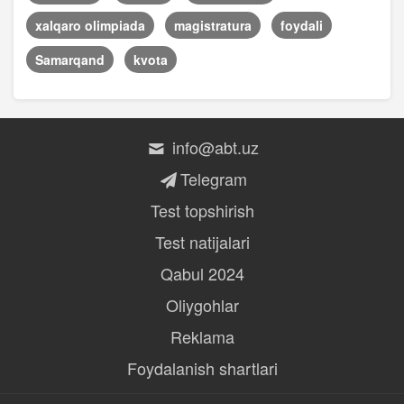
xalqaro olimpiada
magistratura
foydali
Samarqand
kvota
info@abt.uz
Telegram
Test topshirish
Test natijalari
Qabul 2024
Oliygohlar
Reklama
Foydalanish shartlari