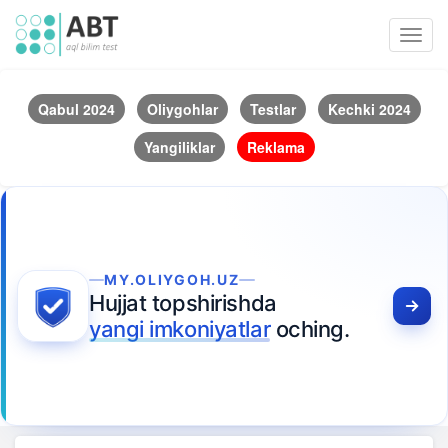
Toggl
navig
Qabul 2024
Oliygohlar
Testlar
Kechki 2024
Yangiliklar
Reklama
MY.OLIYGOH.UZ
Hujjat topshirishda
yangi imkoniyatlar
oching.