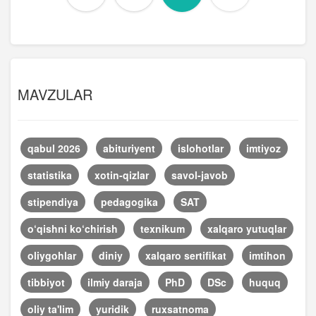
MAVZULAR
qabul 2026
abituriyent
islohotlar
imtiyoz
statistika
xotin-qizlar
savol-javob
stipendiya
pedagogika
SAT
o‘qishni ko‘chirish
texnikum
xalqaro yutuqlar
oliygohlar
diniy
xalqaro sertifikat
imtihon
tibbiyot
ilmiy daraja
PhD
DSc
huquq
oliy ta'lim
yuridik
ruxsatnoma