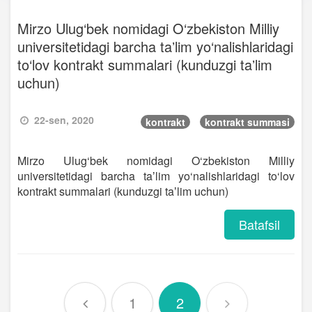
Mirzo Ulug‘bek nomidagi O‘zbekiston Milliy
universitetidagi barcha taʼlim yo‘nalishlaridagi
to‘lov kontrakt summalari (kunduzgi taʼlim
uchun)
22-sen, 2020
kontrakt
kontrakt summasi
Mirzo Ulug‘bek nomidagi O‘zbekiston Milliy
universitetidagi barcha taʼlim yo‘nalishlaridagi to‘lov
kontrakt summalari (kunduzgi taʼlim uchun)
Batafsil
1
2