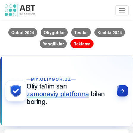
Toggl
navig
Qabul 2024
Oliygohlar
Testlar
Kechki 2024
Yangiliklar
Reklama
MY.OLIYGOH.UZ
Oliy ta‘lim sari
zamonaviy platforma
bilan
boring.