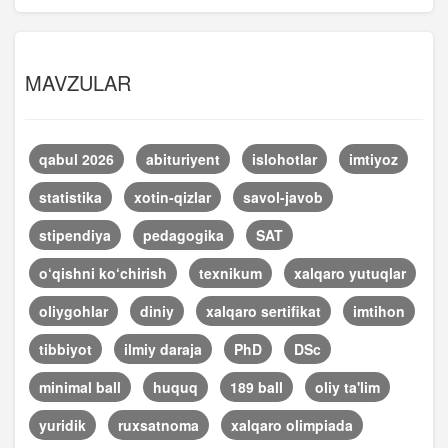
MAVZULAR
qabul 2026
abituriyent
islohotlar
imtiyoz
statistika
xotin-qizlar
savol-javob
stipendiya
pedagogika
SAT
o‘qishni ko‘chirish
texnikum
xalqaro yutuqlar
oliygohlar
diniy
xalqaro sertifikat
imtihon
tibbiyot
ilmiy daraja
PhD
DSc
minimal ball
huquq
189 ball
oliy ta'lim
yuridik
ruxsatnoma
xalqaro olimpiada