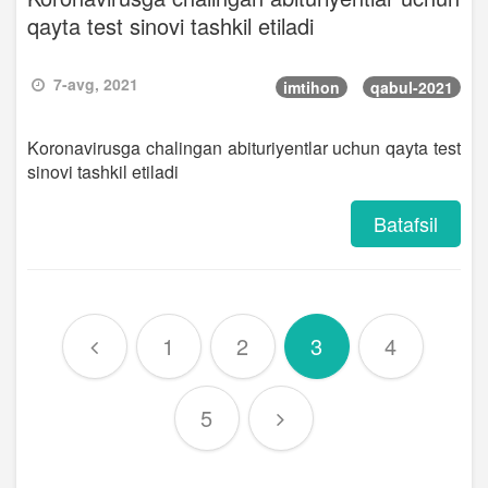
qayta test sinovi tashkil etiladi
7-avg, 2021
imtihon
qabul-2021
Koronavirusga chalingan abituriyentlar uchun qayta test
sinovi tashkil etiladi
Batafsil
1
2
3
4
5