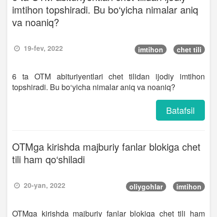
imtihon topshiradi. Bu bo‘yicha nimalar aniq
va noaniq?
19-fev, 2022
imtihon
chet tili
6 ta OTM abituriyentlari chet tilidan ijodiy imtihon
topshiradi. Bu bo‘yicha nimalar aniq va noaniq?
Batafsil
OTMga kirishda majburiy fanlar blokiga chet
tili ham qo‘shiladi
20-yan, 2022
oliygohlar
imtihon
OTMga kirishda majburiy fanlar blokiga chet tili ham