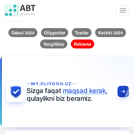
Toggl
navig
Qabul 2024
Oliygohlar
Testlar
Kechki 2024
Yangiliklar
Reklama
MY.OLIYGOH.UZ
Sizga faqat
maqsad kerak
,
qulaylikni biz beramiz.