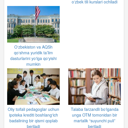
o‘zbek tili kurslari ochiladi
O‘zbekiston va AQSh
qo‘shma yuridik ta’lim
dasturlarini yo‘lga qo‘yishi
mumkin
Oliy toifali pedagoglar uchun
Talaba farzandli bo‘lganda
ipoteka krediti boshlangʻich
unga OTM tomonidan bir
badalining bir qismi qoplab
martalik “suyunchi puli”
beriladi
beriladi