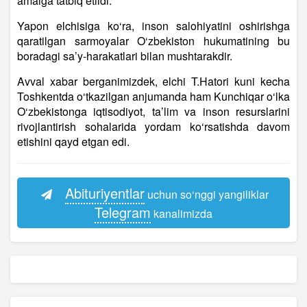
amalga tatbiq etildi.
Yapon elchisiga ko‘ra, inson salohiyatini oshirishga
qaratilgan sarmoyalar O‘zbekiston hukumatining bu
boradagi sa’y-harakatlari bilan mushtarakdir.
Avval xabar berganimizdek, elchi T.Hatori kuni kecha
Toshkentda o‘tkazilgan anjumanda ham Kunchiqar o‘lka
O‘zbekistonga iqtisodiyot, ta’lim va inson resurslarini
rivojlantirish sohalarida yordam ko‘rsatishda davom
etishini qayd etgan edi.
Abituriyentlar
uchun so‘nggi yangiliklar
Telegram
kanalimizda