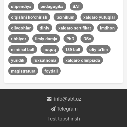
stipendiya
pedagogika
SAT
o‘qishni ko‘chirish
texnikum
xalqaro yutuqlar
oliygohlar
diniy
xalqaro sertifikat
imtihon
tibbiyot
ilmiy daraja
PhD
DSc
minimal ball
huquq
189 ball
oliy ta'lim
yuridik
ruxsatnoma
xalqaro olimpiada
magistratura
foydali
info@abt.uz
Telegram
Test topshirish