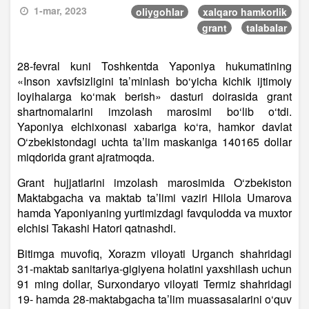
1-mar, 2023
oliygohlar
xalqaro hamkorlik
grant
talabalar
28-fevral kuni Toshkentda Yaponiya hukumatining
«Inson xavfsizligini ta’minlash bo‘yicha kichik ijtimoiy
loyihalarga ko‘mak berish» dasturi doirasida grant
shartnomalarini imzolash marosimi bo‘lib o‘tdi.
Yaponiya elchixonasi xabariga ko‘ra, hamkor davlat
O‘zbekistondagi uchta ta’lim maskaniga 140165 dollar
miqdorida grant ajratmoqda.
Grant hujjatlarini imzolash marosimida O‘zbekiston
Maktabgacha va maktab ta’limi vaziri Hilola Umarova
hamda Yaponiyaning yurtimizdagi favqulodda va muxtor
elchisi Takashi Hatori qatnashdi.
Bitimga muvofiq, Xorazm viloyati Urganch shahridagi
31-maktab sanitariya-gigiyena holatini yaxshilash uchun
91 ming dollar, Surxondaryo viloyati Termiz shahridagi
19- hamda 28-maktabgacha ta’lim muassasalarini o‘quv