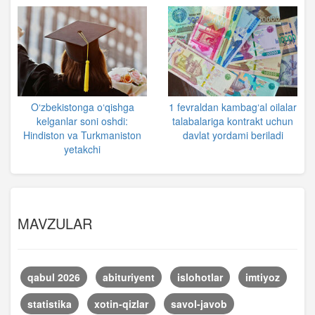
O‘zbekistonga o‘qishga
1 fevraldan kambag‘al oilalar
kelganlar soni oshdi:
talabalariga kontrakt uchun
Hindiston va Turkmaniston
davlat yordami beriladi
yetakchi
MAVZULAR
qabul 2026
abituriyent
islohotlar
imtiyoz
statistika
xotin-qizlar
savol-javob