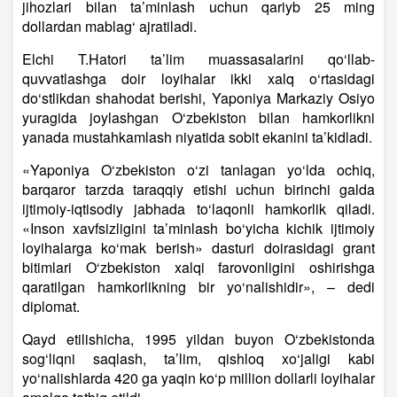
jihozlari bilan ta’minlash uchun qariyb 25 ming
dollardan mablag‘ ajratiladi.
Elchi T.Hatori ta’lim muassasalarini qo‘llab-
quvvatlashga doir loyihalar ikki xalq o‘rtasidagi
do‘stlikdan shahodat berishi, Yaponiya Markaziy Osiyo
yuragida joylashgan O‘zbekiston bilan hamkorlikni
yanada mustahkamlash niyatida sobit ekanini ta’kidladi.
«Yaponiya O‘zbekiston o‘zi tanlagan yo‘lda ochiq,
barqaror tarzda taraqqiy etishi uchun birinchi galda
ijtimoiy-iqtisodiy jabhada to‘laqonli hamkorlik qiladi.
«Inson xavfsizligini ta’minlash bo‘yicha kichik ijtimoiy
loyihalarga ko‘mak berish» dasturi doirasidagi grant
bitimlari O‘zbekiston xalqi farovonligini oshirishga
qaratilgan hamkorlikning bir yo‘nalishidir», – dedi
diplomat.
Qayd etilishicha, 1995 yildan buyon O‘zbekistonda
sog‘liqni saqlash, ta’lim, qishloq xo‘jaligi kabi
yo‘nalishlarda 420 ga yaqin ko‘p million dollarli loyihalar