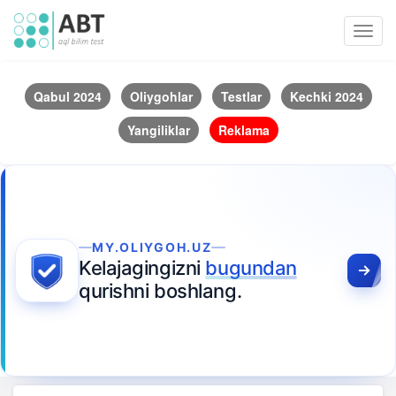
Toggl
navig
Qabul 2024
Oliygohlar
Testlar
Kechki 2024
Yangiliklar
Reklama
MY.OLIYGOH.UZ
Kelajagingizni
bugundan
qurishni boshlang.