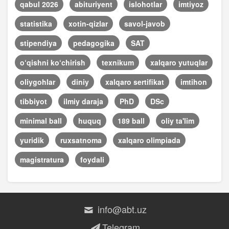
qabul 2026
abituriyent
islohotlar
imtiyoz
statistika
xotin-qizlar
savol-javob
stipendiya
pedagogika
SAT
o‘qishni ko‘chirish
texnikum
xalqaro yutuqlar
oliygohlar
diniy
xalqaro sertifikat
imtihon
tibbiyot
ilmiy daraja
PhD
DSc
minimal ball
huquq
189 ball
oliy ta'lim
yuridik
ruxsatnoma
xalqaro olimpiada
magistratura
foydali
info@abt.uz
Telegram