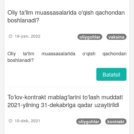
Oliy ta'lim muassasalarida o'qish qachondan
boshlanadi?
19-yan, 2022
oliygohlar
vaksina
Oliy ta'lim muassasalarida o‘qish qachondan
boshlanadi?
Batafsil
Toʻlov-kontrakt mablagʻlarini toʻlash muddati
2021-yilning 31-dekabriga qadar uzaytirildi
15-dek, 2021
oliygohlar
kontrakt