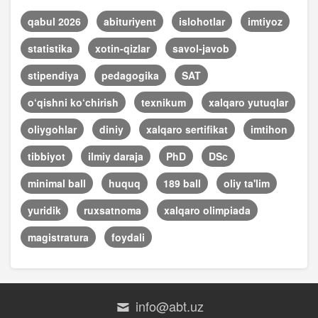
qabul 2026
abituriyent
islohotlar
imtiyoz
statistika
xotin-qizlar
savol-javob
stipendiya
pedagogika
SAT
o‘qishni ko‘chirish
texnikum
xalqaro yutuqlar
oliygohlar
diniy
xalqaro sertifikat
imtihon
tibbiyot
ilmiy daraja
PhD
DSc
minimal ball
huquq
189 ball
oliy ta'lim
yuridik
ruxsatnoma
xalqaro olimpiada
magistratura
foydali
info@abt.uz