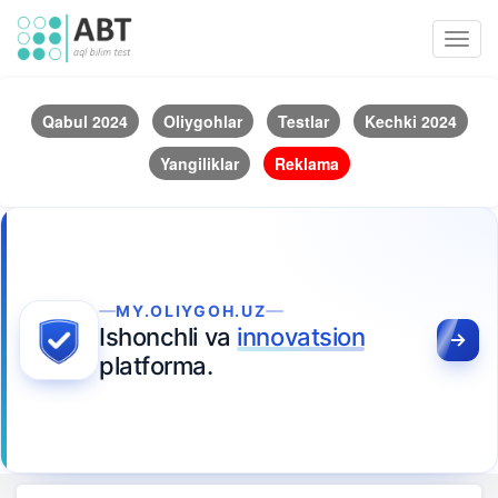
Toggl
navig
Qabul 2024
Oliygohlar
Testlar
Kechki 2024
Yangiliklar
Reklama
MY.OLIYGOH.UZ
Ishonchli va
innovatsion
platforma.