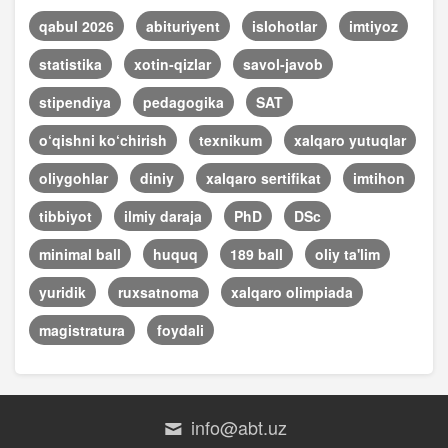
qabul 2026
abituriyent
islohotlar
imtiyoz
statistika
xotin-qizlar
savol-javob
stipendiya
pedagogika
SAT
o‘qishni ko‘chirish
texnikum
xalqaro yutuqlar
oliygohlar
diniy
xalqaro sertifikat
imtihon
tibbiyot
ilmiy daraja
PhD
DSc
minimal ball
huquq
189 ball
oliy ta'lim
yuridik
ruxsatnoma
xalqaro olimpiada
magistratura
foydali
info@abt.uz