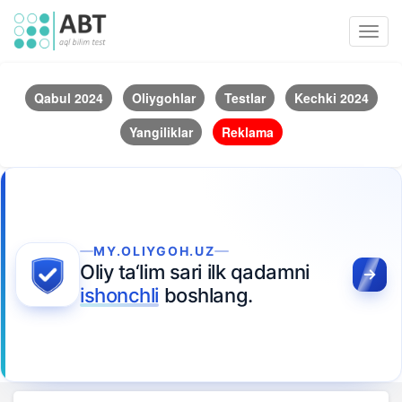
Toggl
navig
Qabul 2024
Oliygohlar
Testlar
Kechki 2024
Yangiliklar
Reklama
MY.OLIYGOH.UZ
Oliy ta‘lim sari ilk qadamni
ishonchli
boshlang.