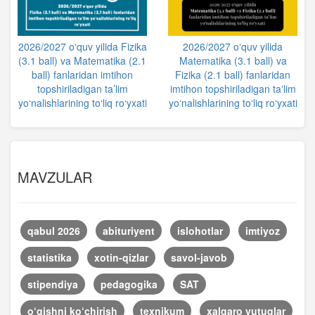
2026/2027 o‘quv yilida Fizika
2026/2027 oʻquv yilida
(3.1 ball) va Matematika (2.1
Matematika (3.1 ball) va
ball) fanlaridan imtihon
Fizika (2.1 ball) fanlaridan
topshiriladigan ta’lim
imtihon topshiriladigan taʼlim
yo‘nalishlarining to‘liq ro‘yxati
yoʻnalishlarining toʻliq roʻyxati
MAVZULAR
qabul 2026
abituriyent
islohotlar
imtiyoz
statistika
xotin-qizlar
savol-javob
stipendiya
pedagogika
SAT
o‘qishni ko‘chirish
texnikum
xalqaro yutuqlar