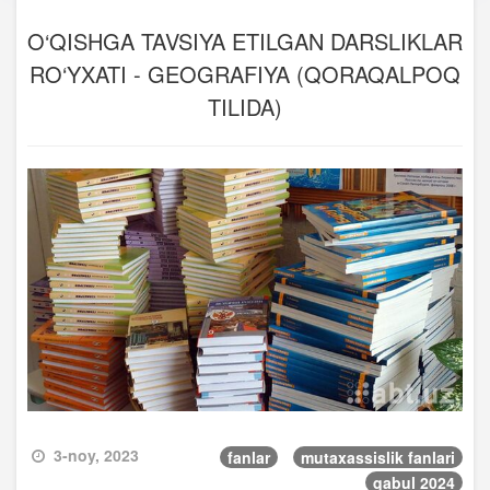
O‘QISHGA TAVSIYA ETILGAN DARSLIKLAR
RO‘YXATI - GEOGRAFIYA (QORAQALPOQ
TILIDA)
3-noy, 2023
fanlar
mutaxassislik fanlari
qabul 2024