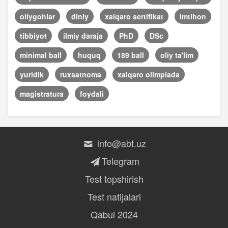
oliygohlar
diniy
xalqaro sertifikat
imtihon
tibbiyot
ilmiy daraja
PhD
DSc
minimal ball
huquq
189 ball
oliy ta'lim
yuridik
ruxsatnoma
xalqaro olimpiada
magistratura
foydali
info@abt.uz
Telegram
Test topshirish
Test natijalari
Qabul 2024