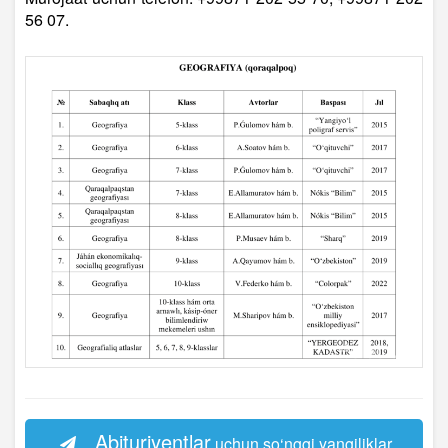
56 07.
Abituriyentlar
uchun so‘nggi yangiliklar