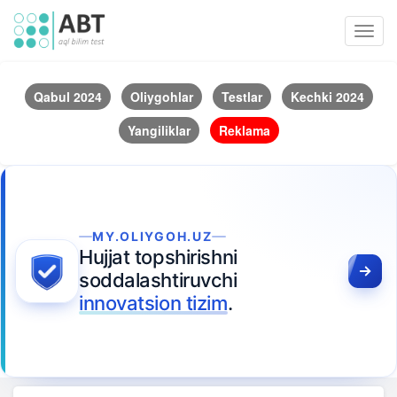
Toggl
navig
Qabul 2024
Oliygohlar
Testlar
Kechki 2024
Yangiliklar
Reklama
MY.OLIYGOH.UZ
Hujjat topshirishni
soddalashtiruvchi
innovatsion tizim
.