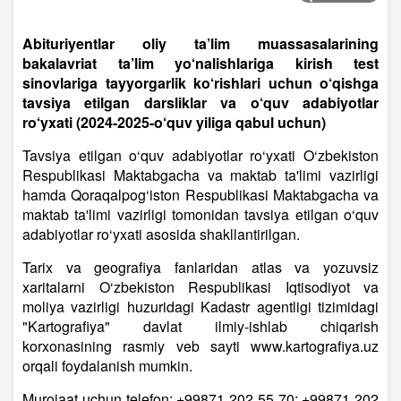
Abituriyentlar oliy ta’lim muassasalarining
bakalavriat ta’lim yo‘nalishlariga kirish test
sinovlariga tayyorgarlik ko‘rishlari uchun o‘qishga
tavsiya etilgan darsliklar va o‘quv adabiyotlar
ro‘yxati (2024-2025-o‘quv yiliga qabul uchun)
Tavsiya etilgan o‘quv adabiyotlar ro‘yxati O‘zbekiston
Respublikasi Maktabgacha va maktab ta'limi vazirligi
hamda Qoraqalpog‘iston Respublikasi Maktabgacha va
maktab ta'limi vazirligi tomonidan tavsiya etilgan o‘quv
adabiyotlar ro‘yxati asosida shakllantirilgan.
Tarix va geografiya fanlaridan atlas va yozuvsiz
xaritalarni O‘zbekiston Respublikasi Iqtisodiyot va
moliya vazirligi huzuridagi Kadastr agentligi tizimidagi
"Kartografiya" davlat ilmiy-ishlab chiqarish
korxonasining rasmiy veb sayti www.kartografiya.uz
orqali foydalanish mumkin.
Murojaat uchun telefon: +99871 202 55 70; +99871 202