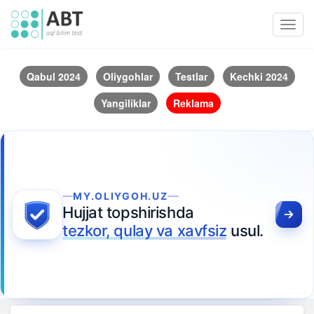
Toggl
navig
Qabul 2024
Oliygohlar
Testlar
Kechki 2024
Yangiliklar
Reklama
MY.OLIYGOH.UZ
Hujjat topshirishda
tezkor, qulay va xavfsiz
usul.