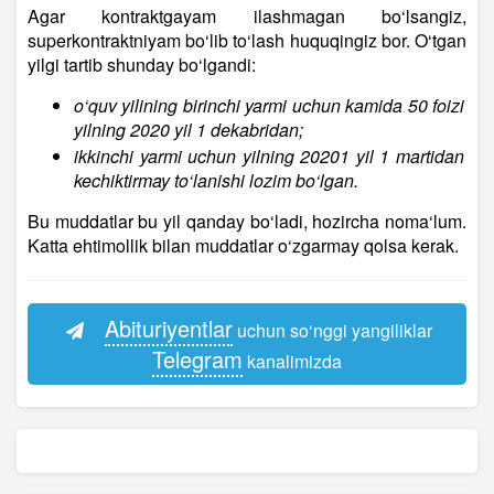
Agar kontraktgayam ilashmagan bo‘lsangiz,
superkontraktniyam bo‘lib to‘lash huquqingiz bor. O‘tgan
yilgi tartib shunday bo‘lgandi:
o‘quv yilining birinchi yarmi uchun kamida 50 foizi
yilning 2020 yil 1 dekabridan;
ikkinchi yarmi uchun yilning 20201 yil 1 martidan
kechiktirmay to‘lanishi lozim bo‘lgan.
Bu muddatlar bu yil qanday bo‘ladi, hozircha noma‘lum.
Katta ehtimollik bilan muddatlar o‘zgarmay qolsa kerak.
Abituriyentlar
uchun so‘nggi yangiliklar
Telegram
kanalimizda