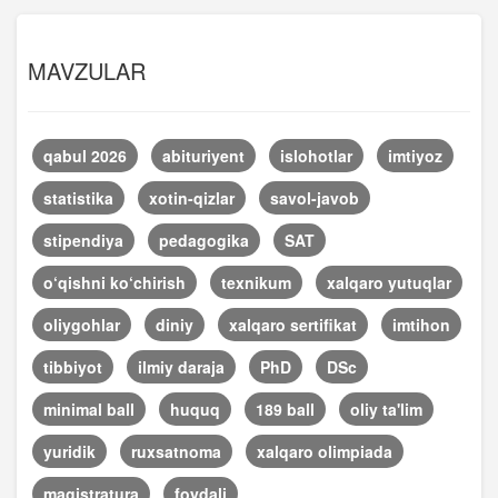
MAVZULAR
qabul 2026
abituriyent
islohotlar
imtiyoz
statistika
xotin-qizlar
savol-javob
stipendiya
pedagogika
SAT
o‘qishni ko‘chirish
texnikum
xalqaro yutuqlar
oliygohlar
diniy
xalqaro sertifikat
imtihon
tibbiyot
ilmiy daraja
PhD
DSc
minimal ball
huquq
189 ball
oliy ta'lim
yuridik
ruxsatnoma
xalqaro olimpiada
magistratura
foydali