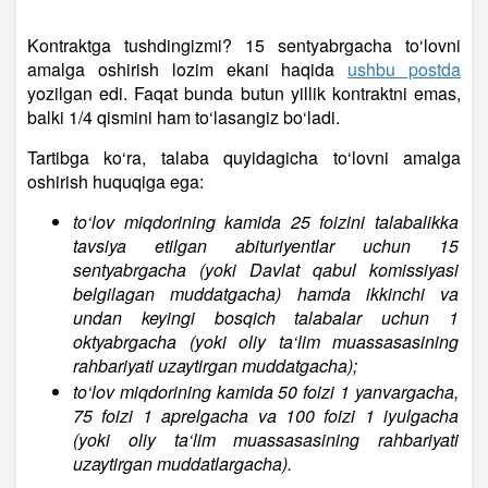
Kontraktga tushdingizmi? 15 sentyabrgacha to‘lovni
amalga oshirish lozim ekani haqida
ushbu postda
yozilgan edi. Faqat bunda butun yillik kontraktni emas,
balki 1/4 qismini ham to‘lasangiz bo‘ladi.
Tartibga ko‘ra, talaba quyidagicha to‘lovni amalga
oshirish huquqiga ega:
to‘lov miqdorining kamida 25 foizini talabalikka
tavsiya etilgan abituriyentlar uchun 15
sentyabrgacha (yoki Davlat qabul komissiyasi
belgilagan muddatgacha) hamda ikkinchi va
undan keyingi bosqich talabalar uchun 1
oktyabrgacha (yoki oliy ta‘lim muassasasining
rahbariyati uzaytirgan muddatgacha);
to‘lov miqdorining kamida 50 foizi 1 yanvargacha,
75 foizi 1 aprelgacha va 100 foizi 1 iyulgacha
(yoki oliy ta‘lim muassasasining rahbariyati
uzaytirgan muddatlargacha).