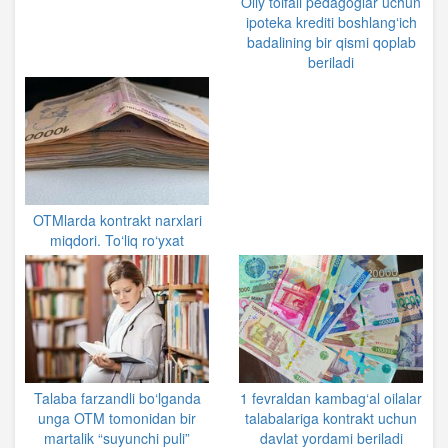
Oliy toifali pedagoglar uchun
ipoteka krediti boshlangʻich
badalining bir qismi qoplab
beriladi
OTMlarda kontrakt narxlari
miqdori. To‘liq ro‘yxat
Talaba farzandli bo‘lganda
1 fevraldan kambag‘al oilalar
unga OTM tomonidan bir
talabalariga kontrakt uchun
martalik “suyunchi puli”
davlat yordami beriladi