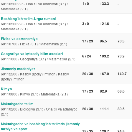
1 / 0
133.3
-
60110500225 / Ona tili va adabiyoti (3.1) /
Matematika (2.1)
Boshlang‘ich taʼlim-Urgut tumani
3 / 0
121.6
-
60110500228 / Ona tili va adabiyoti (3.1) /
Matematika (2.1)
Fizika va astronomiya
17 / 23
96.5
70.3
60110700 / Fizika (3.1) / Matematika (2.1)
Geografiya va iqtisodiy bilim asoslari
6 / 24
103.2
73.9
60111000 / Geografiya (3.1) / Matematika (2.1)
Jismoniy madaniyat
20 / 30
167.0
140.7
60112200 / Kasbiy (ijodiy) imtihon / Kasbiy
(ijodiy) imtihon
Kimyo
17 / 23
82.9
68.6
60110800 / Kimyo (3.1) / Matematika (2.1)
Maktabgacha taʼlim
20 / 30
111.1
89.5
60110200 / Biologiya (3.1) / Ona tili va adabiyoti
(2.1)
Maktabgacha va boshlang‘ich taʼlimda jismoniy
tarbiya va sport
15 / 35
129.7
94.8