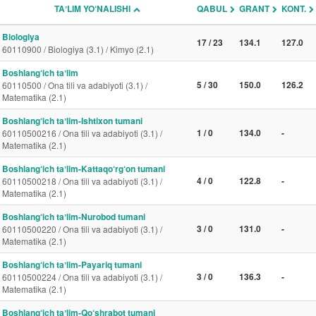
TAʼLIM YO‘NALISHI
QABUL
GRANT
KONT.
Biologiya
17 / 23
134.1
127.0
60110900 / Biologiya (3.1) / Kimyo (2.1)
Boshlang‘ich taʼlim
5 / 30
150.0
126.2
60110500 / Ona tili va adabiyoti (3.1) /
Matematika (2.1)
Boshlang‘ich taʼlim-Ishtixon tumani
1 / 0
134.0
-
60110500216 / Ona tili va adabiyoti (3.1) /
Matematika (2.1)
Boshlang‘ich taʼlim-Kattaqo‘rg‘on tumani
4 / 0
122.8
-
60110500218 / Ona tili va adabiyoti (3.1) /
Matematika (2.1)
Boshlang‘ich taʼlim-Nurobod tumani
3 / 0
131.0
-
60110500220 / Ona tili va adabiyoti (3.1) /
Matematika (2.1)
Boshlang‘ich taʼlim-Payariq tumani
3 / 0
136.3
-
60110500224 / Ona tili va adabiyoti (3.1) /
Matematika (2.1)
Boshlang‘ich taʼlim-Qo‘shrabot tumani