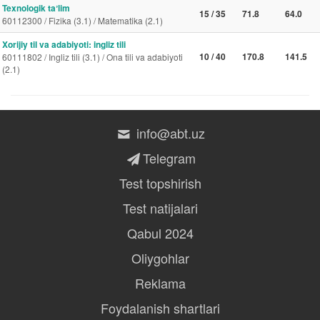
Texnologik taʼlim
15 / 35
71.8
64.0
60112300 / Fizika (3.1) / Matematika (2.1)
Xorijiy til va adabiyoti: ingliz tili
10 / 40
170.8
141.5
60111802 / Ingliz tili (3.1) / Ona tili va adabiyoti
(2.1)
info@abt.uz
Telegram
Test topshirish
Test natijalari
Qabul 2024
Oliygohlar
Reklama
Foydalanish shartlari