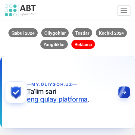
Toggl
navig
Qabul 2024
Oliygohlar
Testlar
Kechki 2024
Yangiliklar
Reklama
MY.OLIYGOH.UZ
Ta‘lim sari
eng qulay platforma
.