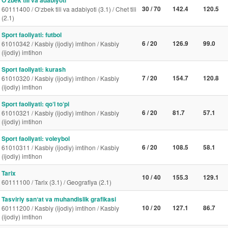
O‘zbek tili va adabiyoti
30 / 70
142.4
120.5
60111400 / O‘zbek tili va adabiyoti (3.1) / Chet tili
(2.1)
Sport faoliyati: futbol
6 / 20
126.9
99.0
61010342 / Kasbiy (ijodiy) imtihon / Kasbiy
(ijodiy) imtihon
Sport faoliyati: kurash
7 / 20
154.7
120.8
61010320 / Kasbiy (ijodiy) imtihon / Kasbiy
(ijodiy) imtihon
Sport faoliyati: qo‘l to‘pi
6 / 20
81.7
57.1
61010321 / Kasbiy (ijodiy) imtihon / Kasbiy
(ijodiy) imtihon
Sport faoliyati: voleybol
6 / 20
108.5
58.1
61010311 / Kasbiy (ijodiy) imtihon / Kasbiy
(ijodiy) imtihon
Tarix
10 / 40
155.3
129.1
60111100 / Tarix (3.1) / Geografiya (2.1)
Tasviriy sanʼat va muhandislik grafikasi
10 / 20
127.1
86.7
60111200 / Kasbiy (ijodiy) imtihon / Kasbiy
(ijodiy) imtihon