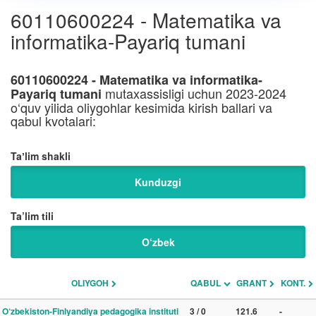
60110600224 - Matematika va
informatika-Payariq tumani
60110600224 - Matematika va informatika-
mutaxassisligi uchun 2023-2024
Payariq tumani
o‘quv yilida oliygohlar kesimida kirish ballari va
qabul kvotalari:
Taʼlim shakli
Kunduzgi
Ta’lim tili
O‘zbek
OLIYGOH
QABUL
GRANT
KONT.
O‘zbekiston-Finlyandiya pedagogika instituti
3 / 0
121.6
-