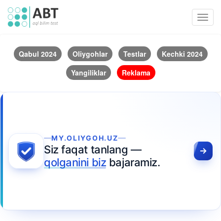
Toggl
navig
Qabul 2024
Oliygohlar
Testlar
Kechki 2024
Yangiliklar
Reklama
MY.OLIYGOH.UZ
Siz faqat tanlang —
qolganini biz
bajaramiz.