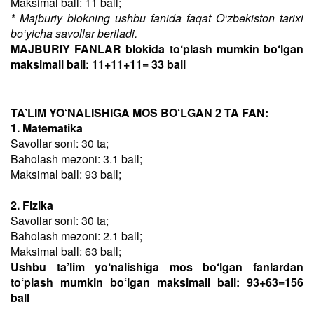
Maksimal ball: 11 ball;
* Majburiy blokning ushbu fanida faqat O‘zbekiston tarixi
bo‘yicha savollar beriladi.
MAJBURIY FANLAR blokida to‘plash mumkin bo‘lgan
maksimall ball: 11+11+11= 33 ball
TA’LIM YO‘NALISHIGA MOS BO‘LGAN 2 TA FAN:
1. Matematika
Savollar soni: 30 ta;
Baholash mezoni: 3.1 ball;
Maksimal ball: 93 ball;
2. Fizika
Savollar soni: 30 ta;
Baholash mezoni: 2.1 ball;
Maksimal ball: 63 ball;
Ushbu ta’lim yo‘nalishiga mos bo‘lgan fanlardan
to‘plash mumkin bo‘lgan maksimall ball: 93+63=156
ball