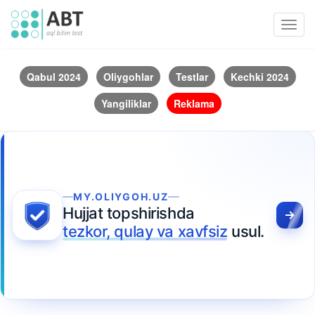
Toggl
navig
Qabul 2024
Oliygohlar
Testlar
Kechki 2024
Yangiliklar
Reklama
MY.OLIYGOH.UZ
Hujjat topshirishda
tezkor, qulay va xavfsiz
usul.