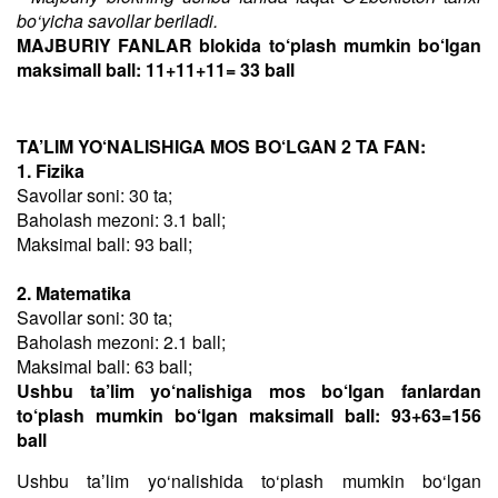
bo‘yicha savollar beriladi.
MAJBURIY FANLAR blokida to‘plash mumkin bo‘lgan
maksimall ball: 11+11+11= 33 ball
TA’LIM YO‘NALISHIGA MOS BO‘LGAN 2 TA FAN:
1. Fizika
Savollar soni: 30 ta;
Baholash mezoni: 3.1 ball;
Maksimal ball: 93 ball;
2. Matematika
Savollar soni: 30 ta;
Baholash mezoni: 2.1 ball;
Maksimal ball: 63 ball;
Ushbu ta’lim yo‘nalishiga mos bo‘lgan fanlardan
to‘plash mumkin bo‘lgan maksimall ball: 93+63=156
ball
Ushbu taʼlim yo‘nalishida to‘plash mumkin bo‘lgan