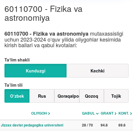
60110700 - Fizika va
astronomiya
mutaxassisligi
60110700 - Fizika va astronomiya
uchun 2023-2024 o‘quv yilida oliygohlar kesimida
kirish ballari va qabul kvotalari:
Taʼlim shakli
Kunduzgi
Kechki
Ta’lim tili
O‘zbek
Rus
Qoraqalpoq
Qozoq
Tojik
OLIYGOH
QABUL
GRANT
KONT.
Jizzax davlat pedagogika universiteti
28 / 70
94.6
69.6