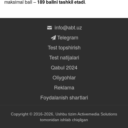
maksimal ball –
189 ballni tashkil etadi
.
info@abt.uz
Telegram
Test topshirish
Test natijalari
Qabul 2024
Oliygohlar
Reklama
Foydalanish shartlari
Copyright © 2016-2026, Ushbu tizim
Activemedia Solutions
tomonidan ishlab chiqilgan