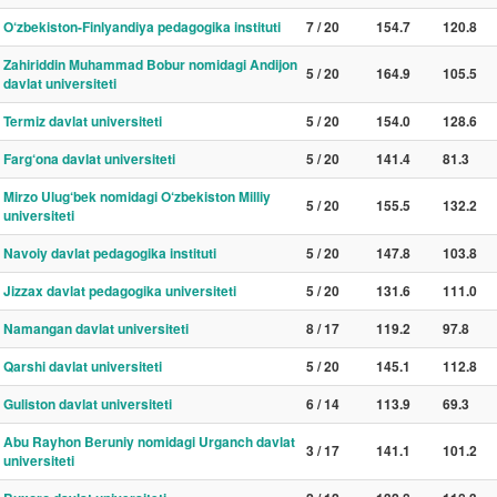
O‘zbekiston-Finlyandiya pedagogika instituti
7 / 20
154.7
120.8
Zahiriddin Muhammad Bobur nomidagi Andijon
5 / 20
164.9
105.5
davlat universiteti
Termiz davlat universiteti
5 / 20
154.0
128.6
Farg‘ona davlat universiteti
5 / 20
141.4
81.3
Mirzo Ulug‘bek nomidagi O‘zbekiston Milliy
5 / 20
155.5
132.2
universiteti
Navoiy davlat pedagogika instituti
5 / 20
147.8
103.8
Jizzax davlat pedagogika universiteti
5 / 20
131.6
111.0
Namangan davlat universiteti
8 / 17
119.2
97.8
Qarshi davlat universiteti
5 / 20
145.1
112.8
Guliston davlat universiteti
6 / 14
113.9
69.3
Abu Rayhon Beruniy nomidagi Urganch davlat
3 / 17
141.1
101.2
universiteti