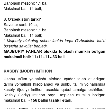
Baholash mezoni: 1.1 ball;
Maksimal ball: 11 ball;
3. O‘zbekiston tarixi*
Savollar soni: 10 ta;
Baholash mezoni: 1.1 ball;
Maksimal ball: 11 ball;
* Majburiy blokning ushbu fanida faqat O‘zbekiston tarixi
bo‘yicha savollar beriladi.
MAJBURIY FANLAR blokida to‘plash mumkin bo‘lgan
maksimall ball: 11+11+11= 33 ball
KASBIY (IJODIY) IMTIHON
Ushbu taʼlim yo‘nalishi alohida iqtidor talab etiladigan
taʼlim yo‘nalishi hisoblanadi va ushbu taʼlim yo‘nalishiga
kasbiy (ijodiy) imtihon asosida qabul amalga oshiriladi.
Kasbiy (ijodiy) imtihon orqali to‘plash mumkin bo‘lgan
maksimal ball -
156 ballni tashkil etadi.