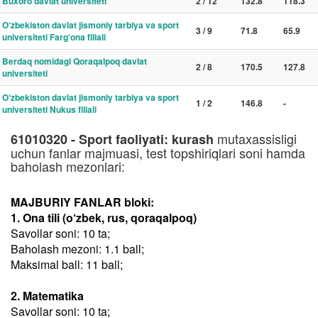
Buxoro davlat universiteti
2 / 12
132.8
118.3
O‘zbekiston davlat jismoniy tarbiya va sport
3 / 9
71.8
65.9
universiteti Farg‘ona filiali
Berdaq nomidagi Qoraqalpoq davlat
2 / 8
170.5
127.8
universiteti
O‘zbekiston davlat jismoniy tarbiya va sport
1 / 2
146.8
-
universiteti Nukus filiali
mutaxassisligi
61010320 - Sport faoliyati: kurash
uchun fanlar majmuasi, test topshiriqlari soni hamda
baholash mezonlari:
MAJBURIY FANLAR bloki:
1. Ona tili (o‘zbek, rus, qoraqalpoq)
Savollar soni: 10 ta;
Baholash mezoni: 1.1 ball;
Maksimal ball: 11 ball;
2. Matematika
Savollar soni: 10 ta;