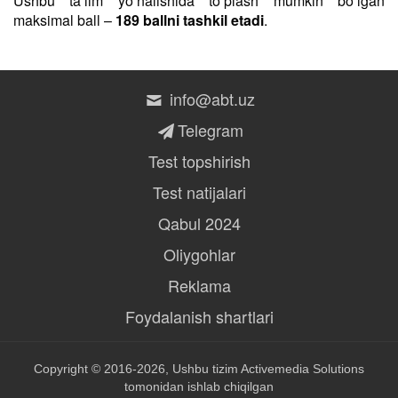
Ushbu taʼlim yo‘nalishida to‘plash mumkin bo‘lgan
maksimal ball –
189 ballni tashkil etadi
.
info@abt.uz
Telegram
Test topshirish
Test natijalari
Qabul 2024
Oliygohlar
Reklama
Foydalanish shartlari
Copyright © 2016-2026, Ushbu tizim
Activemedia Solutions
tomonidan ishlab chiqilgan