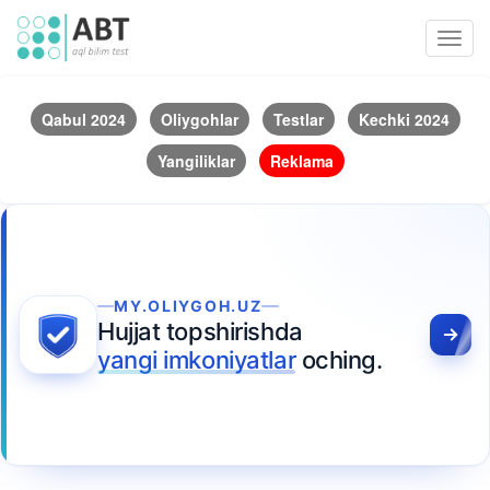
Toggl
navig
Qabul 2024
Oliygohlar
Testlar
Kechki 2024
Yangiliklar
Reklama
MY.OLIYGOH.UZ
Hujjat topshirishda
yangi imkoniyatlar
oching.