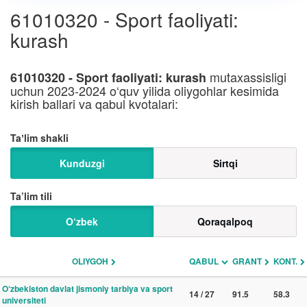
61010320 - Sport faoliyati:
kurash
mutaxassisligi
61010320 - Sport faoliyati: kurash
uchun 2023-2024 o‘quv yilida oliygohlar kesimida
kirish ballari va qabul kvotalari:
Taʼlim shakli
Kunduzgi
Sirtqi
Ta’lim tili
O‘zbek
Qoraqalpoq
OLIYGOH
QABUL
GRANT
KONT.
O‘zbekiston davlat jismoniy tarbiya va sport
14 / 27
91.5
58.3
universiteti