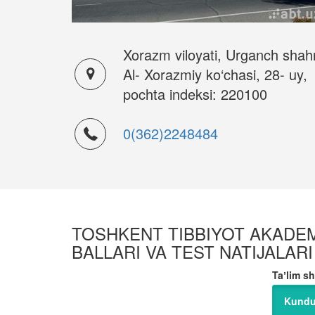
Xorazm viloyati, Urganch shahr
Al- Xorazmiy ko‘chasi, 28- uy,
pochta indeksi: 220100
0(362)2248484
TOSHKENT TIBBIYOT AKADEMI
BALLARI VA TEST NATIJALARI
Taʼlim sh
Kundu