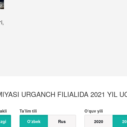
i,
YASI URGANCH FILIALIDA 2021 YIL UC
akli
Ta’lim tili
O‘quv yili
zgi
O‘zbek
Rus
2020
20