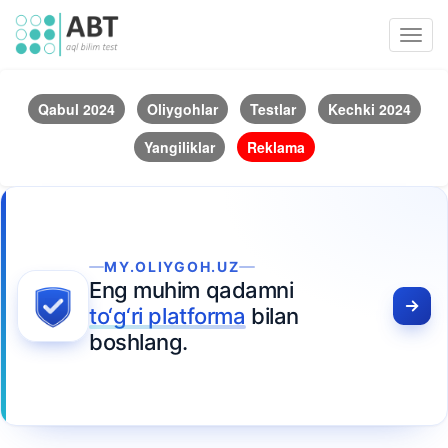
Toggl
navig
Qabul 2024
Oliygohlar
Testlar
Kechki 2024
Yangiliklar
Reklama
MY.OLIYGOH.UZ
Eng muhim qadamni
to‘g‘ri platforma
bilan
boshlang.