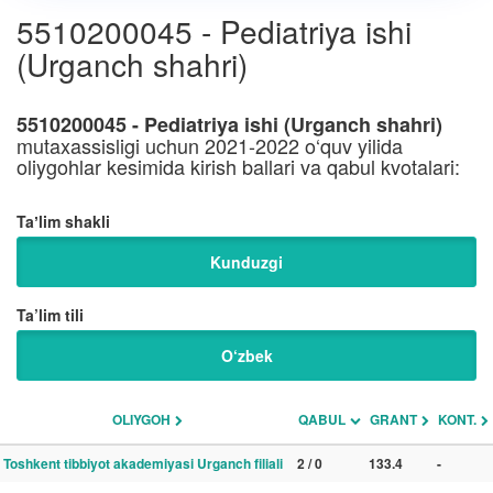
5510200045 - Pediatriya ishi
(Urganch shahri)
5510200045 - Pediatriya ishi (Urganch shahri)
mutaxassisligi uchun 2021-2022 o‘quv yilida
oliygohlar kesimida kirish ballari va qabul kvotalari:
Taʼlim shakli
Kunduzgi
Ta’lim tili
O‘zbek
OLIYGOH
QABUL
GRANT
KONT.
Toshkent tibbiyot akademiyasi Urganch filiali
2 / 0
133.4
-