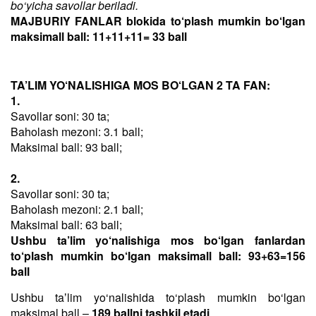
bo‘yicha savollar beriladi.
MAJBURIY FANLAR blokida to‘plash mumkin bo‘lgan
maksimall ball: 11+11+11= 33 ball
TA’LIM YO‘NALISHIGA MOS BO‘LGAN 2 TA FAN:
1.
Savollar soni: 30 ta;
Baholash mezoni: 3.1 ball;
Maksimal ball: 93 ball;
2.
Savollar soni: 30 ta;
Baholash mezoni: 2.1 ball;
Maksimal ball: 63 ball;
Ushbu ta’lim yo‘nalishiga mos bo‘lgan fanlardan
to‘plash mumkin bo‘lgan maksimall ball: 93+63=156
ball
Ushbu taʼlim yo‘nalishida to‘plash mumkin bo‘lgan
maksimal ball –
189 ballni tashkil etadi
.