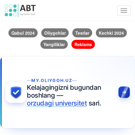
Toggl
navig
Qabul 2024
Oliygohlar
Testlar
Kechki 2024
Yangiliklar
Reklama
MY.OLIYGOH.UZ
Kelajagingizni bugundan
boshlang —
orzudagi universitet
sari.