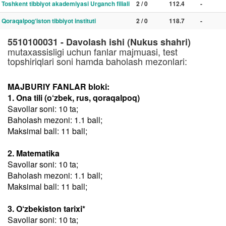
Toshkent tibbiyot akademiyasi Urganch filiali
2 / 0
112.4
-
Qoraqalpog‘iston tibbiyot instituti
2 / 0
118.7
-
5510100031 - Davolash ishi (Nukus shahri)
mutaxassisligi uchun fanlar majmuasi, test
topshiriqlari soni hamda baholash mezonlari:
MAJBURIY FANLAR bloki:
1. Ona tili (o‘zbek, rus, qoraqalpoq)
Savollar soni: 10 ta;
Baholash mezoni: 1.1 ball;
Maksimal ball: 11 ball;
2. Matematika
Savollar soni: 10 ta;
Baholash mezoni: 1.1 ball;
Maksimal ball: 11 ball;
3. O‘zbekiston tarixi*
Savollar soni: 10 ta;