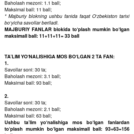
Baholash mezoni: 1.1 ball;
Maksimal ball: 11 ball;
* Majburiy blokning ushbu fanida faqat O‘zbekiston tarixi
bo‘yicha savollar beriladi.
MAJBURIY FANLAR blokida to‘plash mumkin bo‘lgan
maksimall ball: 11+11+11= 33 ball
TA’LIM YO‘NALISHIGA MOS BO‘LGAN 2 TA FAN:
1.
Savollar soni: 30 ta;
Baholash mezoni: 3.1 ball;
Maksimal ball: 93 ball;
2.
Savollar soni: 30 ta;
Baholash mezoni: 2.1 ball;
Maksimal ball: 63 ball;
Ushbu ta’lim yo‘nalishiga mos bo‘lgan fanlardan
to‘plash mumkin bo‘lgan maksimall ball: 93+63=156