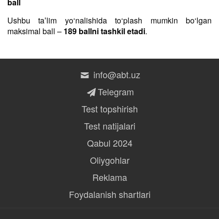
ball
Ushbu taʼlim yo‘nalishida to‘plash mumkin bo‘lgan
maksimal ball –
189 ballni tashkil etadi
.
info@abt.uz
Telegram
Test topshirish
Test natijalari
Qabul 2024
Oliygohlar
Reklama
Foydalanish shartlari