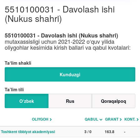
5510100031 - Davolash ishi
(Nukus shahri)
5510100031 - Davolash ishi (Nukus shahri)
mutaxassisligi uchun 2021-2022 o‘quv yilida
oliygohlar kesimida kirish ballari va qabul kvotalari:
Taʼlim shakli
Kunduzgi
Ta’lim tili
O‘zbek
Rus
Qoraqalpoq
OLIYGOH
QABUL
GRANT
KONT.
Toshkent tibbiyot akademiyasi
3 / 0
163.8
-