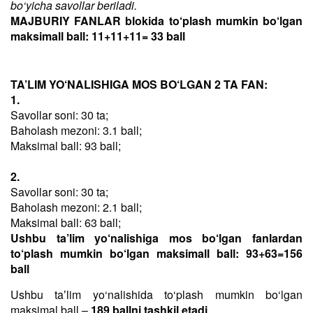
bo‘yicha savollar beriladi.
MAJBURIY FANLAR blokida to‘plash mumkin bo‘lgan
maksimall ball: 11+11+11= 33 ball
TA’LIM YO‘NALISHIGA MOS BO‘LGAN 2 TA FAN:
1.
Savollar soni: 30 ta;
Baholash mezoni: 3.1 ball;
Maksimal ball: 93 ball;
2.
Savollar soni: 30 ta;
Baholash mezoni: 2.1 ball;
Maksimal ball: 63 ball;
Ushbu ta’lim yo‘nalishiga mos bo‘lgan fanlardan
to‘plash mumkin bo‘lgan maksimall ball: 93+63=156
ball
Ushbu taʼlim yo‘nalishida to‘plash mumkin bo‘lgan
maksimal ball –
189 ballni tashkil etadi
.