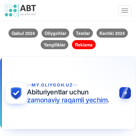
Toggl
navig
Qabul 2024
Oliygohlar
Testlar
Kechki 2024
Yangiliklar
Reklama
MY.OLIYGOH.UZ
Abituriyentlar uchun
zamonaviy raqamli yechim
.