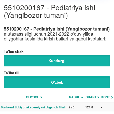
5510200167 - Pediatriya ishi
(Yangibozor tumani)
5510200167 - Pediatriya ishi (Yangibozor tumani)
mutaxassisligi uchun 2021-2022 o‘quv yilida
oliygohlar kesimida kirish ballari va qabul kvotalari:
Taʼlim shakli
Kunduzgi
Ta’lim tili
O‘zbek
OLIYGOH
QABUL
GRANT
KONT.
Toshkent tibbiyot akademiyasi Urganch filiali
2 / 0
121.8
-