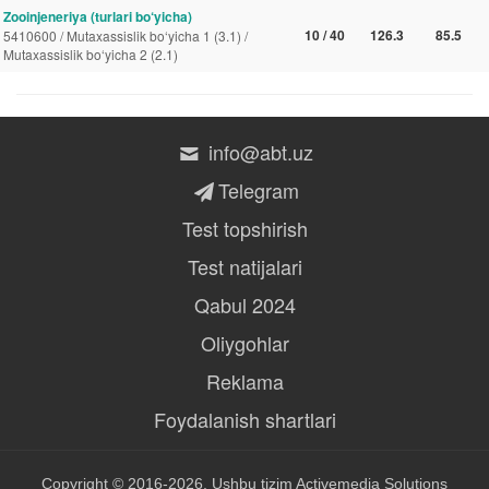
Zooinjeneriya (turlari bo‘yicha)
10 / 40
126.3
85.5
5410600 / Mutaxassislik bo‘yicha 1 (3.1) /
Mutaxassislik bo‘yicha 2 (2.1)
info@abt.uz
Telegram
Test topshirish
Test natijalari
Qabul 2024
Oliygohlar
Reklama
Foydalanish shartlari
Copyright © 2016-2026, Ushbu tizim
Activemedia Solutions