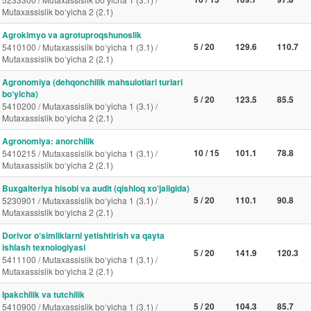
Mutaxassislik bo‘yicha 2 (2.1)
Agrokimyo va agrotuproqshunoslik
5 / 20
129.6
110.7
5410100 / Mutaxassislik bo‘yicha 1 (3.1) /
Mutaxassislik bo‘yicha 2 (2.1)
Agronomiya (dehqonchilik mahsulotlari turlari
bo‘yicha)
5 / 20
123.5
85.5
5410200 / Mutaxassislik bo‘yicha 1 (3.1) /
Mutaxassislik bo‘yicha 2 (2.1)
Agronomiya: anorchilik
10 / 15
101.1
78.8
5410215 / Mutaxassislik bo‘yicha 1 (3.1) /
Mutaxassislik bo‘yicha 2 (2.1)
Buxgalteriya hisobi va audit (qishloq xo‘jaligida)
5 / 20
110.1
90.8
5230901 / Mutaxassislik bo‘yicha 1 (3.1) /
Mutaxassislik bo‘yicha 2 (2.1)
Dorivor o‘simliklarni yetishtirish va qayta
ishlash texnologiyasi
5 / 20
141.9
120.3
5411100 / Mutaxassislik bo‘yicha 1 (3.1) /
Mutaxassislik bo‘yicha 2 (2.1)
Ipakchilik va tutchilik
5 / 20
104.3
85.7
5410900 / Mutaxassislik bo‘yicha 1 (3.1) /