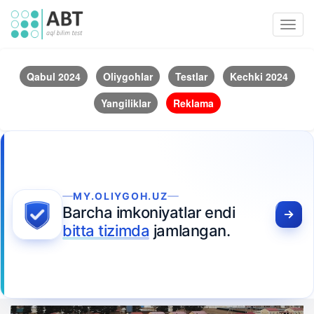
Toggl
navig
Qabul 2024
Oliygohlar
Testlar
Kechki 2024
Yangiliklar
Reklama
MY.OLIYGOH.UZ
Barcha imkoniyatlar endi
bitta tizimda
jamlangan.