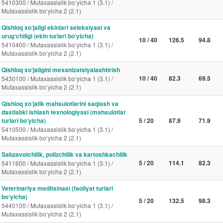
5410300 / Mutaxassislik bo‘yicha 1 (3.1) /
Mutaxassislik bo‘yicha 2 (2.1)
Qishloq xo‘jaligi ekinlari seleksiyasi va
urug‘chiligi (ekin turlari bo‘yicha)
10 / 40
126.5
94.8
5410400 / Mutaxassislik bo‘yicha 1 (3.1) /
Mutaxassislik bo‘yicha 2 (2.1)
Qishloq xo‘jaligini mexanizatsiyalashtirish
10 / 40
82.3
69.5
5430100 / Mutaxassislik bo‘yicha 1 (3.1) /
Mutaxassislik bo‘yicha 2 (2.1)
Qishloq xo‘jalik mahsulotlarini saqlash va
dastlabki ishlash texnologiyasi (mahsulotlar
turlari bo‘yicha)
5 / 20
87.9
71.9
5410500 / Mutaxassislik bo‘yicha 1 (3.1) /
Mutaxassislik bo‘yicha 2 (2.1)
Sabzavotchilik, polizchilik va kartoshkachilik
5 / 20
114.1
82.3
5411600 / Mutaxassislik bo‘yicha 1 (3.1) /
Mutaxassislik bo‘yicha 2 (2.1)
Veterinariya meditsinasi (faoliyat turlari
bo‘yicha)
5 / 20
132.5
98.3
5440100 / Mutaxassislik bo‘yicha 1 (3.1) /
Mutaxassislik bo‘yicha 2 (2.1)