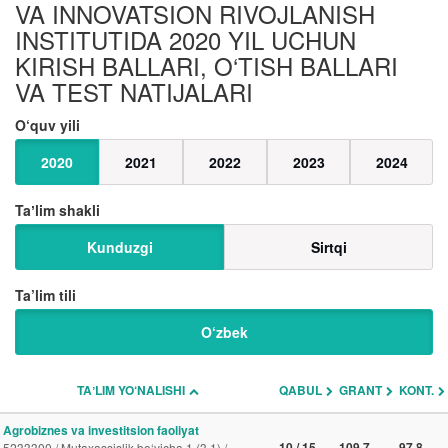
VA INNOVATSION RIVOJLANISH
INSTITUTIDA 2020 YIL UCHUN
KIRISH BALLARI, O‘TISH BALLARI
VA TEST NATIJALARI
O‘quv yili
2020
2021
2022
2023
2024
Taʼlim shakli
Kunduzgi
Sirtqi
Ta’lim tili
O‘zbek
TAʼLIM YO‘NALISHI
QABUL
GRANT
KONT.
Agrobiznes va investitsion faoliyat
10 / 15
109.7
97.8
5233300 / Mutaxassislik bo‘yicha 1 (3.1) /