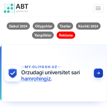
Toggl
navig
Qabul 2024
Oliygohlar
Testlar
Kechki 2024
Yangiliklar
Reklama
MY.OLIYGOH.UZ
Orzudagi universitet sari
hamrohingiz
.