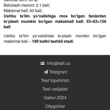
Baholash mezoni: 2.1 ball;
Maksimal ball: 63 ball;
Ushbu ta’lim yo‘nalishiga mos bo‘lgan fanlardan
to‘plash mumkin bo‘lgan maksimall ball: 93+63=156
ball
Ushbu taʼlim yo‘nalishida to‘plash mumkin bo‘lgan
maksimal ball –
189 ballni tashkil etadi
.
info@abt.uz
Telegram
Test topshirish
Test natijalari
Qabul 2024
Oliygohlar