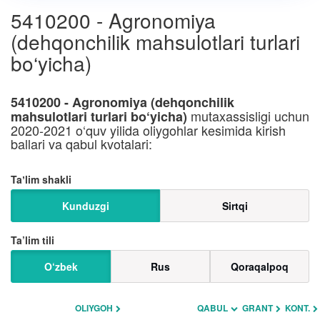
5410200 - Agronomiya
(dehqonchilik mahsulotlari turlari
bo‘yicha)
5410200 - Agronomiya (dehqonchilik
mutaxassisligi uchun
mahsulotlari turlari bo‘yicha)
2020-2021 o‘quv yilida oliygohlar kesimida kirish
ballari va qabul kvotalari:
Taʼlim shakli
Kunduzgi
Sirtqi
Ta’lim tili
O‘zbek
Rus
Qoraqalpoq
OLIYGOH
QABUL
GRANT
KONT.