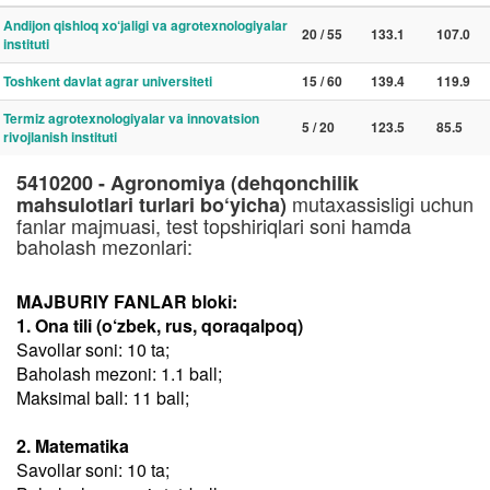
Andijon qishloq xo‘jaligi va agrotexnologiyalar
20 / 55
133.1
107.0
instituti
Toshkent davlat agrar universiteti
15 / 60
139.4
119.9
Termiz agrotexnologiyalar va innovatsion
5 / 20
123.5
85.5
rivojlanish instituti
5410200 - Agronomiya (dehqonchilik
mutaxassisligi uchun
mahsulotlari turlari bo‘yicha)
fanlar majmuasi, test topshiriqlari soni hamda
baholash mezonlari:
MAJBURIY FANLAR bloki:
1. Ona tili (o‘zbek, rus, qoraqalpoq)
Savollar soni: 10 ta;
Baholash mezoni: 1.1 ball;
Maksimal ball: 11 ball;
2. Matematika
Savollar soni: 10 ta;