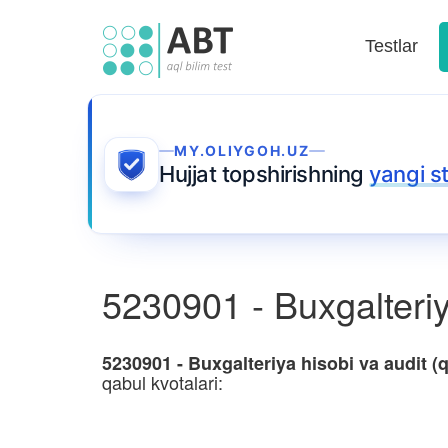
Testlar
MY.OLIYGOH.UZ
Hujjat topshirishning
yangi s
5230901 - Buxgalteriya
5230901 - Buxgalteriya hisobi va audit (q
qabul kvotalari: