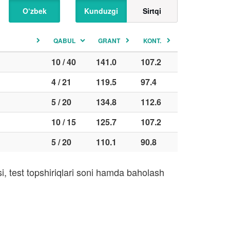
O‘zbek
Kunduzgi
Sirtqi
QABUL
GRANT
KONT.
10 / 40
141.0
107.2
4 / 21
119.5
97.4
5 / 20
134.8
112.6
10 / 15
125.7
107.2
5 / 20
110.1
90.8
, test topshiriqlari soni hamda baholash