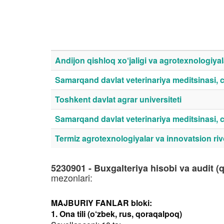
Andijon qishloq xo‘jaligi va agrotexnologiyala
Samarqand davlat veterinariya meditsinasi, c
Toshkent davlat agrar universiteti
Samarqand davlat veterinariya meditsinasi, ch
Termiz agrotexnologiyalar va innovatsion rivo
5230901 - Buxgalteriya hisobi va audit (q
mezonlari:
MAJBURIY FANLAR bloki:
1. Ona tili (o‘zbek, rus, qoraqalpoq)