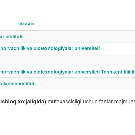
OLIYGOH
r instituti
horvachilik va biotexnologiyalar universiteti
orvachilik va biotexnologiyalar universiteti Toshkent filiali
jlanish instituti
mutaxassisligi uchun fanlar majmuasi
ishloq xo‘jaligida)