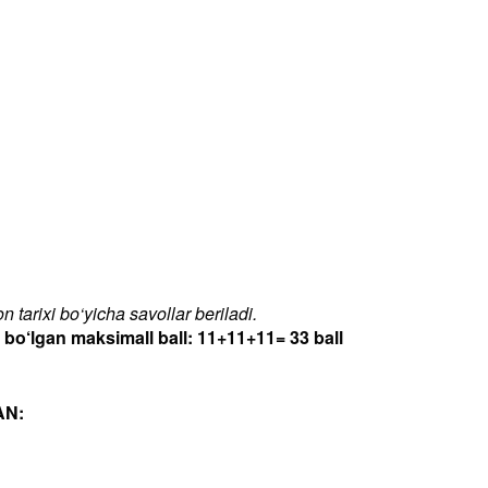
 tarixi bo‘yicha savollar beriladi.
‘lgan maksimall ball: 11+11+11= 33 ball
AN: