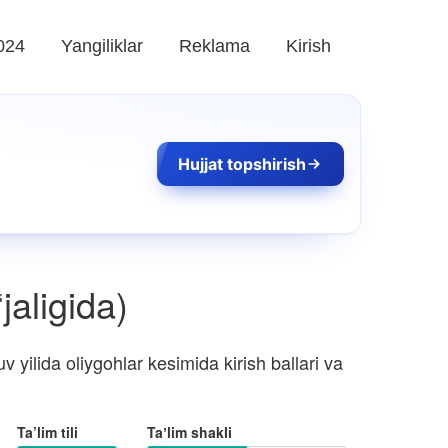
024
Yangiliklar
Reklama
Kirish
Hujjat topshirish
jaligida)
yilida oliygohlar kesimida kirish ballari va
Ta’lim tili
Taʼlim shakli