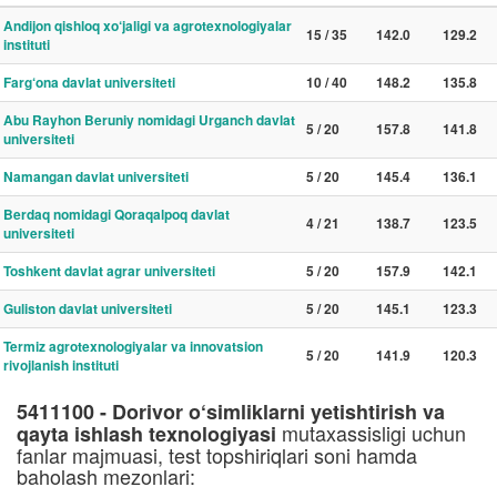
Andijon qishloq xo‘jaligi va agrotexnologiyalar
15 / 35
142.0
129.2
instituti
Farg‘ona davlat universiteti
10 / 40
148.2
135.8
Abu Rayhon Beruniy nomidagi Urganch davlat
5 / 20
157.8
141.8
universiteti
Namangan davlat universiteti
5 / 20
145.4
136.1
Berdaq nomidagi Qoraqalpoq davlat
4 / 21
138.7
123.5
universiteti
Toshkent davlat agrar universiteti
5 / 20
157.9
142.1
Guliston davlat universiteti
5 / 20
145.1
123.3
Termiz agrotexnologiyalar va innovatsion
5 / 20
141.9
120.3
rivojlanish instituti
5411100 - Dorivor o‘simliklarni yetishtirish va
mutaxassisligi uchun
qayta ishlash texnologiyasi
fanlar majmuasi, test topshiriqlari soni hamda
baholash mezonlari: