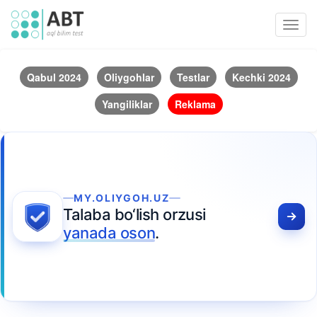
Toggl
navig
Qabul 2024
Oliygohlar
Testlar
Kechki 2024
Yangiliklar
Reklama
MY.OLIYGOH.UZ
Talaba bo‘lish orzusi
yanada oson
.