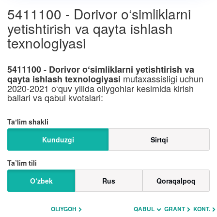
5411100 - Dorivor o‘simliklarni
yetishtirish va qayta ishlash
texnologiyasi
5411100 - Dorivor o‘simliklarni yetishtirish va
mutaxassisligi uchun
qayta ishlash texnologiyasi
2020-2021 o‘quv yilida oliygohlar kesimida kirish
ballari va qabul kvotalari:
Taʼlim shakli
Kunduzgi
Sirtqi
Ta’lim tili
O‘zbek
Rus
Qoraqalpoq
OLIYGOH
QABUL
GRANT
KONT.