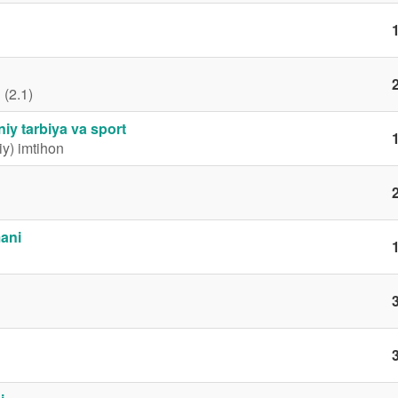
1
2
 (2.1)
iy tarbiya va sport
1
iy) imtihon
2
mani
1
3
3