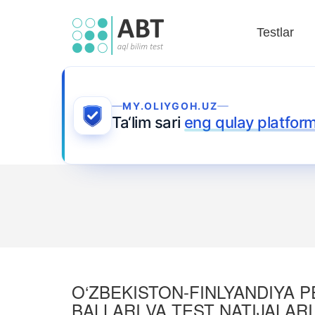
Testlar
MY.OLIYGOH.UZ
Ta‘lim sari
eng qulay platfor
O‘ZBEKISTON-FINLYANDIYA PE
BALLARI VA TEST NATIJALARI