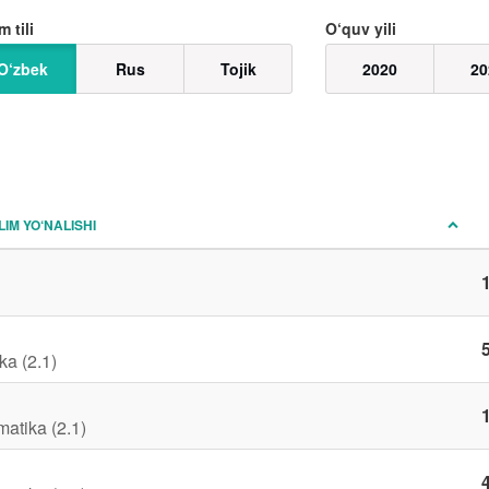
m tili
O‘quv yili
O‘zbek
Rus
Tojik
2020
20
LIM YO‘NALISHI
1
5
ka (2.1)
1
matika (2.1)
4