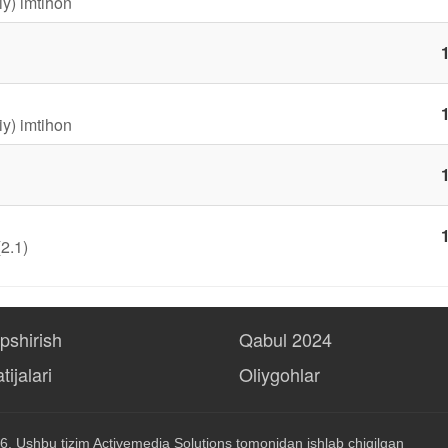
iy) imtihon
1
1
iy) imtihon
1
1
(2.1)
opshirish
Qabul 2024
tijalari
Oliygohlar
6, Ushbu tizim
Activemedia Solutions
tomonidan ishlab chiqilgan