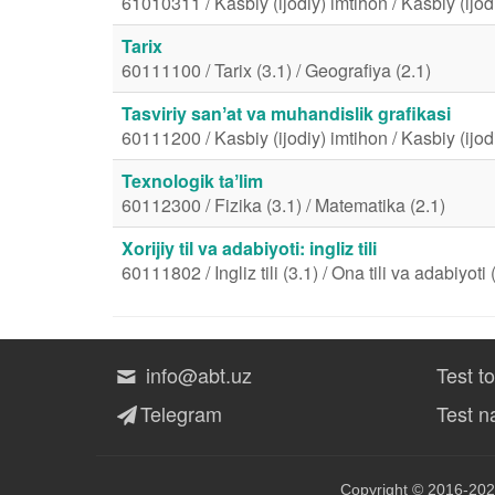
61010311 / Kasbiy (ijodiy) imtihon / Kasbiy (ijod
Tarix
60111100 / Tarix (3.1) / Geografiya (2.1)
Tasviriy sanʼat va muhandislik grafikasi
60111200 / Kasbiy (ijodiy) imtihon / Kasbiy (ijod
Texnologik taʼlim
60112300 / Fizika (3.1) / Matematika (2.1)
Xorijiy til va adabiyoti: ingliz tili
60111802 / Ingliz tili (3.1) / Ona tili va adabiyoti 
info@abt.uz
Test t
Telegram
Test na
Copyright © 2016-202