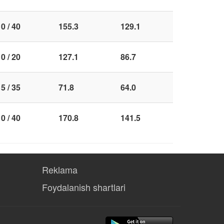
0 / 40
155.3
129.1
0 / 20
127.1
86.7
5 / 35
71.8
64.0
0 / 40
170.8
141.5
Reklama
Foydalanish shartlari