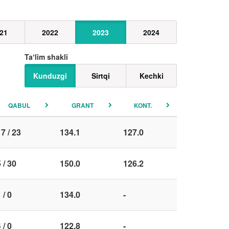
21
2022
2023
2024
Taʼlim shakli
Kunduzgi
Sirtqi
Kechki
QABUL
GRANT
KONT.
7 / 23
134.1
127.0
 / 30
150.0
126.2
 / 0
134.0
-
 / 0
122.8
-