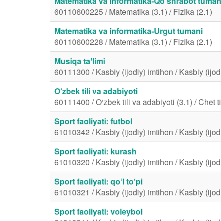
Matematika va informatika-Qo‘shrabot tuman
60110600225 / Matematika (3.1) / Fizika (2.1)
Matematika va informatika-Urgut tumani
60110600228 / Matematika (3.1) / Fizika (2.1)
Musiqa taʼlimi
60111300 / Kasbiy (ijodiy) imtihon / Kasbiy (ijod
O‘zbek tili va adabiyoti
60111400 / O‘zbek tili va adabiyoti (3.1) / Chet til
Sport faoliyati: futbol
61010342 / Kasbiy (ijodiy) imtihon / Kasbiy (ijod
Sport faoliyati: kurash
61010320 / Kasbiy (ijodiy) imtihon / Kasbiy (ijod
Sport faoliyati: qo‘l to‘pi
61010321 / Kasbiy (ijodiy) imtihon / Kasbiy (ijod
Sport faoliyati: voleybol