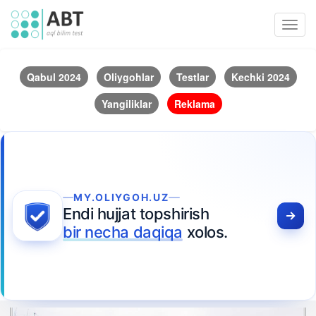
Toggl
navig
Qabul 2024
Oliygohlar
Testlar
Kechki 2024
Yangiliklar
Reklama
MY.OLIYGOH.UZ
Endi hujjat topshirish
bir necha daqiqa
xolos.