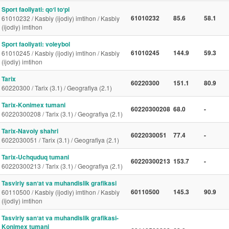
Sport faoliyati: qoʻl toʻpi
61010232
85.6
58.1
61010232 / Kasbiy (ijodiy) imtihon / Kasbiy
(ijodiy) imtihon
Sport faoliyati: voleybol
61010245
144.9
59.3
61010245 / Kasbiy (ijodiy) imtihon / Kasbiy
(ijodiy) imtihon
Tarix
60220300
151.1
80.9
60220300 / Tarix (3.1) / Geografiya (2.1)
Tarix-Konimex tumani
60220300208
68.0
-
60220300208 / Tarix (3.1) / Geografiya (2.1)
Tarix-Navoiy shahri
6022030051
77.4
-
6022030051 / Tarix (3.1) / Geografiya (2.1)
Tarix-Uchquduq tumani
60220300213
153.7
-
60220300213 / Tarix (3.1) / Geografiya (2.1)
Tasviriy sanʼat va muhandislik grafikasi
60110500
145.3
90.9
60110500 / Kasbiy (ijodiy) imtihon / Kasbiy
(ijodiy) imtihon
Tasviriy sanʼat va muhandislik grafikasi-
Konimex tumani