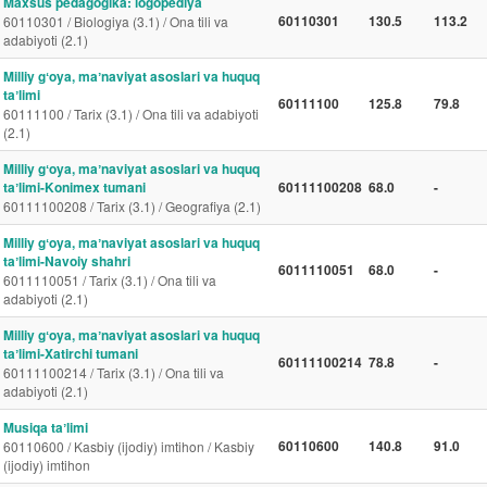
Maxsus pedagogika: logopediya
60110301
130.5
113.2
60110301 / Biologiya (3.1) / Ona tili va
adabiyoti (2.1)
Milliy gʻoya, maʼnaviyat asoslari va huquq
taʼlimi
60111100
125.8
79.8
60111100 / Tarix (3.1) / Ona tili va adabiyoti
(2.1)
Milliy gʻoya, maʼnaviyat asoslari va huquq
taʼlimi-Konimex tumani
60111100208
68.0
-
60111100208 / Tarix (3.1) / Geografiya (2.1)
Milliy gʻoya, maʼnaviyat asoslari va huquq
taʼlimi-Navoiy shahri
6011110051
68.0
-
6011110051 / Tarix (3.1) / Ona tili va
adabiyoti (2.1)
Milliy gʻoya, maʼnaviyat asoslari va huquq
taʼlimi-Xatirchi tumani
60111100214
78.8
-
60111100214 / Tarix (3.1) / Ona tili va
adabiyoti (2.1)
Musiqa taʼlimi
60110600
140.8
91.0
60110600 / Kasbiy (ijodiy) imtihon / Kasbiy
(ijodiy) imtihon