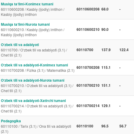
Musiqa taʼlimi-Konimex tumani
60110600208
68.0
-
60110600208 / Kasbiy (ijodiy) imtihon /
Kasbiy (ijodiy) imtihon
Musiqa taʼlimi-Nurota tumani
60110600210
90.0
-
60110600210 / Kasbiy (ijodiy) imtihon /
Kasbiy (ijodiy) imtihon
Oʻzbek tili va adabiyoti
60110700
137.9
122.4
60110700 / O‘zbek tili va adabiyoti (3.1) /
Chet tili (2.1)
Oʻzbek tili va adabiyoti-Konimex tumani
60110700208
115.1
-
60110700208 / Fizika (3.1) / Matematika (2.1)
Oʻzbek tili va adabiyoti-Nurota tumani
60110700210
151.1
-
60110700210 / O‘zbek tili va adabiyoti (3.1) /
Chet tili (2.1)
Oʻzbek tili va adabiyoti-Xatirchi tumani
60110700214
129.1
-
60110700214 / O‘zbek tili va adabiyoti (3.1) /
Chet tili (2.1)
Pedagogika
60110100
96.5
56.7
60110100 / Tarix (3.1) / Ona tili va adabiyoti
(2.1)