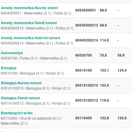
Amaliy matematika-Navoiy shahri
6054020051
68.0
-
6054020051 / Matematika (3.1) / Fizika (2.1)
Amaliy matematika-Tomdi tumani
60540200212
68.0
-
60540200212 / Matematika (3.1) / Fizika (2.1)
Amaliy matematika-Xatirchi tumani
60540200214
114.0
-
60540200214 / Matematika (3.1) / Fizika (2.1)
Astronomiya
60530700
70.8
56.9
60530700 / Fizika (3.1) / Matematika (2.1)
Biologiya
60510100
133.1
124.4
60510100 / Biologiya (3.1) / Kimyo (2.1)
Biologiya-Nurota tumani
60510100210
133.0
-
60510100210 / Biologiya (3.1) / Kimyo (2.1)
Biologiya-Tomdi tumani
60510100212
119.6
-
60510100212 / Biologiya (3.1) / Kimyo (2.1)
Boshlangʻich taʼlim
60110400
133.8
120.6
60110400 / Ona tili va adabiyoti (3.1) /
Matematika (2.1)