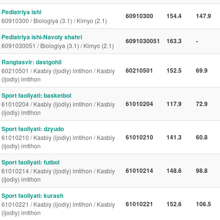
Pediatriya ishi
60910300
154.4
147.9
60910300 / Biologiya (3.1) / Kimyo (2.1)
Pediatriya ishi-Navoiy shahri
6091030051
163.3
-
6091030051 / Biologiya (3.1) / Kimyo (2.1)
Rangtasvir: dastgohli
60210501
152.5
69.9
60210501 / Kasbiy (ijodiy) imtihon / Kasbiy
(ijodiy) imtihon
Sport faoliyati: basketbol
61010204
117.9
72.9
61010204 / Kasbiy (ijodiy) imtihon / Kasbiy
(ijodiy) imtihon
Sport faoliyati: dzyudo
61010210
141.3
60.8
61010210 / Kasbiy (ijodiy) imtihon / Kasbiy
(ijodiy) imtihon
Sport faoliyati: futbol
61010214
148.6
98.8
61010214 / Kasbiy (ijodiy) imtihon / Kasbiy
(ijodiy) imtihon
Sport faoliyati: kurash
61010221
152.6
106.5
61010221 / Kasbiy (ijodiy) imtihon / Kasbiy
(ijodiy) imtihon