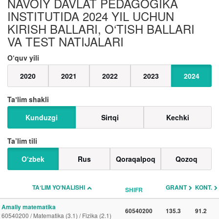
NAVOIY DAVLAT PEDAGOGIKA
INSTITUTIDA 2024 YIL UCHUN
KIRISH BALLARI, O‘TISH BALLARI
VA TEST NATIJALARI
O‘quv yili
2020
2021
2022
2023
2024
Taʼlim shakli
Kunduzgi
Sirtqi
Kechki
Ta’lim tili
O‘zbek
Rus
Qoraqalpoq
Qozoq
TAʼLIM YO‘NALISHI
GRANT
KONT.
SHIFR
Amaliy matematika
60540200
135.3
91.2
60540200 / Matematika (3.1) / Fizika (2.1)