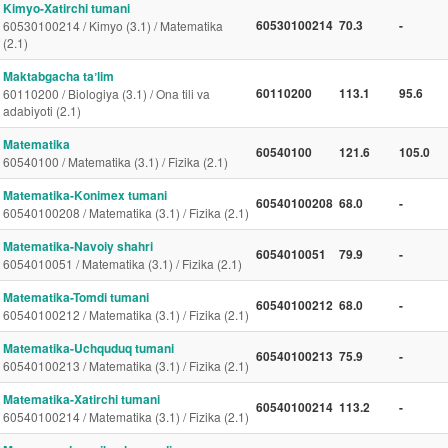
Kimyo-Xatirchi tumani
60530100214
70.3
-
60530100214 / Kimyo (3.1) / Matematika
(2.1)
Maktabgacha taʼlim
60110200
113.1
95.6
60110200 / Biologiya (3.1) / Ona tili va
adabiyoti (2.1)
Matematika
60540100
121.6
105.0
60540100 / Matematika (3.1) / Fizika (2.1)
Matematika-Konimex tumani
60540100208
68.0
-
60540100208 / Matematika (3.1) / Fizika (2.1)
Matematika-Navoiy shahri
6054010051
79.9
-
6054010051 / Matematika (3.1) / Fizika (2.1)
Matematika-Tomdi tumani
60540100212
68.0
-
60540100212 / Matematika (3.1) / Fizika (2.1)
Matematika-Uchquduq tumani
60540100213
75.9
-
60540100213 / Matematika (3.1) / Fizika (2.1)
Matematika-Xatirchi tumani
60540100214
113.2
-
60540100214 / Matematika (3.1) / Fizika (2.1)