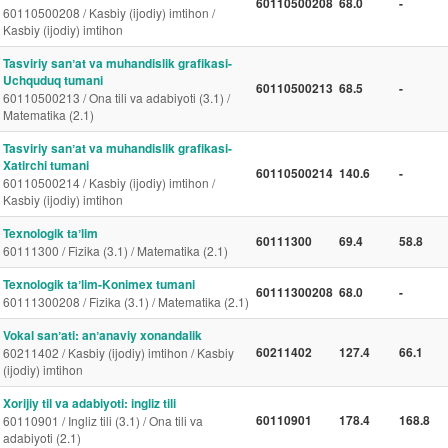
60110500208
68.0
-
60110500208 / Kasbiy (ijodiy) imtihon /
Kasbiy (ijodiy) imtihon
Tasviriy sanʼat va muhandislik grafikasi-
Uchquduq tumani
60110500213
68.5
-
60110500213 / Ona tili va adabiyoti (3.1) /
Matematika (2.1)
Tasviriy sanʼat va muhandislik grafikasi-
Xatirchi tumani
60110500214
140.6
-
60110500214 / Kasbiy (ijodiy) imtihon /
Kasbiy (ijodiy) imtihon
Texnologik taʼlim
60111300
69.4
58.8
60111300 / Fizika (3.1) / Matematika (2.1)
Texnologik taʼlim-Konimex tumani
60111300208
68.0
-
60111300208 / Fizika (3.1) / Matematika (2.1)
Vokal sanʼati: anʼanaviy xonandalik
60211402
127.4
66.1
60211402 / Kasbiy (ijodiy) imtihon / Kasbiy
(ijodiy) imtihon
Xorijiy til va adabiyoti: ingliz tili
60110901
178.4
168.8
60110901 / Ingliz tili (3.1) / Ona tili va
adabiyoti (2.1)