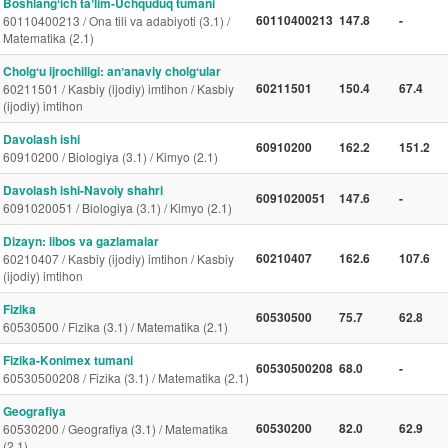
Boshlangʻich taʼlim-Uchquduq tumani
60110400213
147.8
-
60110400213 / Ona tili va adabiyoti (3.1) /
Matematika (2.1)
Cholgʻu ijrochiligi: anʼanaviy cholgʻular
60211501
150.4
67.4
60211501 / Kasbiy (ijodiy) imtihon / Kasbiy
(ijodiy) imtihon
Davolash ishi
60910200
162.2
151.2
60910200 / Biologiya (3.1) / Kimyo (2.1)
Davolash ishi-Navoiy shahri
6091020051
147.6
-
6091020051 / Biologiya (3.1) / Kimyo (2.1)
Dizayn: libos va gazlamalar
60210407
162.6
107.6
60210407 / Kasbiy (ijodiy) imtihon / Kasbiy
(ijodiy) imtihon
Fizika
60530500
75.7
62.8
60530500 / Fizika (3.1) / Matematika (2.1)
Fizika-Konimex tumani
60530500208
68.0
-
60530500208 / Fizika (3.1) / Matematika (2.1)
Geografiya
60530200
82.0
62.9
60530200 / Geografiya (3.1) / Matematika
(2.1)