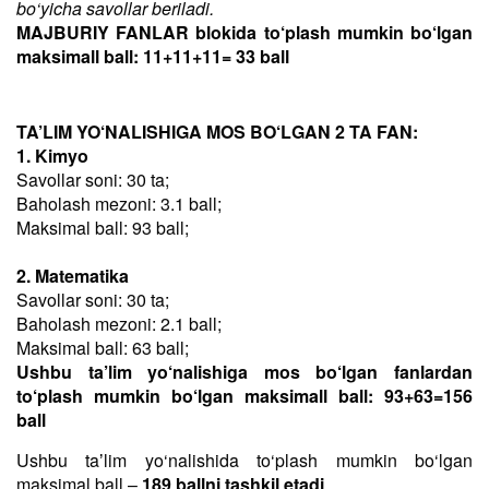
bo‘yicha savollar beriladi.
MAJBURIY FANLAR blokida to‘plash mumkin bo‘lgan
maksimall ball: 11+11+11= 33 ball
TA’LIM YO‘NALISHIGA MOS BO‘LGAN 2 TA FAN:
1. Kimyo
Savollar soni: 30 ta;
Baholash mezoni: 3.1 ball;
Maksimal ball: 93 ball;
2. Matematika
Savollar soni: 30 ta;
Baholash mezoni: 2.1 ball;
Maksimal ball: 63 ball;
Ushbu ta’lim yo‘nalishiga mos bo‘lgan fanlardan
to‘plash mumkin bo‘lgan maksimall ball: 93+63=156
ball
Ushbu taʼlim yo‘nalishida to‘plash mumkin bo‘lgan
maksimal ball –
189 ballni tashkil etadi
.