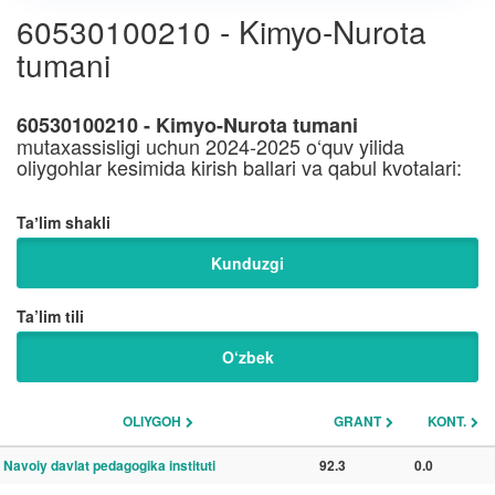
60530100210 - Kimyo-Nurota
tumani
60530100210 - Kimyo-Nurota tumani
mutaxassisligi uchun 2024-2025 o‘quv yilida
oliygohlar kesimida kirish ballari va qabul kvotalari:
Taʼlim shakli
Kunduzgi
Ta’lim tili
O‘zbek
OLIYGOH
GRANT
KONT.
Navoiy davlat pedagogika instituti
92.3
0.0