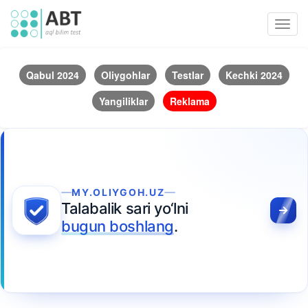
Toggl
navig
Qabul 2024
Oliygohlar
Testlar
Kechki 2024
Yangiliklar
Reklama
MY.OLIYGOH.UZ
Talabalik sari yo‘lni
bugun boshlang
.