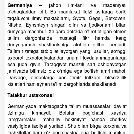
Germaniya
– jahon ilm-fani va madaniyati
o‘choqlaridan biri. Bu mamlakat ildizi asrlarga borib
taqaluvchi ilmiy maktablarni, Gyote, Gegel, Betxoven,
Nitshe, Eynshteyn singari olim va ijodkorlarni bilan
dunyoga mashhur. Xalqaro doirada eʼtirof etilgan olmon
taʼlim dargohlarida mustaqil fikr hamda keng
dunyoqarash shakllanishiga alohida eʼtibor beriladi.
Taʼlim tizimiga tatbiq etilayotgan yangi usullar, so‘nggi
axborot texnologiyalaridan unumli foydalanmaganlarga
esa juda qiyin. Taraqqiyot manzili sari oshiqayotgan
jamiyatda bilimsiz o‘z o‘rniga ega bo‘lish amri mahol.
Darvoqe, olmonlarga xos temir intizom, birso‘zlilik
xislatlari ham aynan taʼlim dargohlarida shakllanadi.
Tafakkur ustaxonasi
Germaniyada maktabgacha taʼlim muassasalari davlat
tizimiga kirmaydi. Bolalar bog‘chasi xayriya
jamg‘armalari, mahalliy hokimiyat hamda cherkov
vasiyligida faoliyat yuritadi. Shu bilan birga korxona va
tashkilotlar ham o‘z bog‘chasiga ega bo‘lishi mumkin.