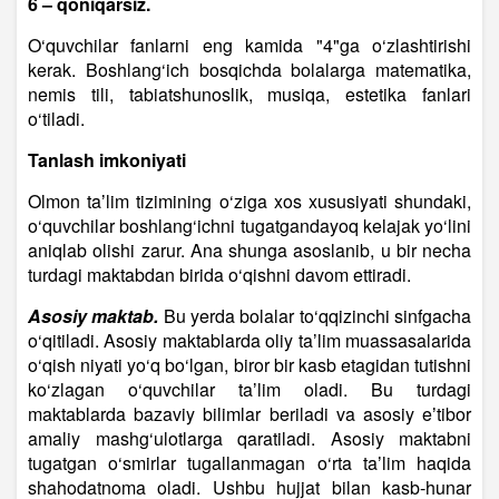
6 – qoniqarsiz.
O‘quvchilar fanlarni eng kamida "4"ga o‘zlashtirishi
kerak. Boshlang‘ich bosqichda bolalarga matematika,
nemis tili, tabiatshunoslik, musiqa, estetika fanlari
o‘tiladi.
Tanlash imkoniyati
Olmon taʼlim tizimining o‘ziga xos xususiyati shundaki,
o‘quvchilar boshlang‘ichni tugatgandayoq kelajak yo‘lini
aniqlab olishi zarur. Ana shunga asoslanib, u bir necha
turdagi maktabdan birida o‘qishni davom ettiradi.
Asosiy maktab.
Bu yerda bolalar to‘qqizinchi sinfgacha
o‘qitiladi. Asosiy maktablarda oliy taʼlim muassasalarida
o‘qish niyati yo‘q bo‘lgan, biror bir kasb etagidan tutishni
ko‘zlagan o‘quvchilar taʼlim oladi. Bu turdagi
maktablarda bazaviy bilimlar beriladi va asosiy eʼtibor
amaliy mashg‘ulotlarga qaratiladi. Asosiy maktabni
tugatgan o‘smirlar tugallanmagan o‘rta taʼlim haqida
shahodatnoma oladi. Ushbu hujjat bilan kasb-hunar