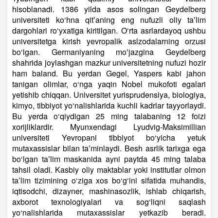
hisoblanadi. 1386 yilda asos solingan Geydelberg
universiteti ko‘hna qitʼaning eng nufuzli oliy taʼlim
dargohlari ro‘yxatiga kiritilgan. O‘rta asrlardayoq ushbu
universitetga kirish yevropalik aslzodalarning orzusi
bo‘lgan. Germaniyaning moʻjazgina Geydelberg
shahrida joylashgan mazkur universitetning nufuzi hozir
ham baland. Bu yerdan Gegel, Yaspers kabi jahon
tanigan olimlar, o‘nga yaqin Nobel mukofoti egalari
yetishib chiqqan. Universitet yurisprudensiya, biologiya,
kimyo, tibbiyot yo‘nalishlarida kuchli kadrlar tayyorlaydi.
Bu yerda o‘qiydigan 25 ming talabaning 12 foizi
xorijliklardir. Myunxendagi Lyudvig-Maksimillian
universiteti Yevropani tibbiyot bo‘yicha yetuk
mutaxassislar bilan taʼminlaydi. Besh asrlik tarixga ega
bo‘lgan taʼlim maskanida ayni paytda 45 ming talaba
tahsil oladi. Kasbiy oliy maktablar yoki institutlar olmon
taʼlim tizimining o‘ziga xos bo‘g‘ini sifatida muhandis,
iqtisodchi, dizayner, mashinasozlik, ishlab chiqarish,
axborot texnologiyalari va sog‘liqni saqlash
yo‘nalishlarida mutaxassislar yetkazib beradi.