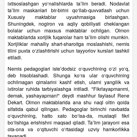
ixtisoslashgan yo‘nalishlarda taʼlim beradi. Nodavlat
taʼlim maskanlari bir-birini qo‘llab-quvvatlash uchun
Xususiy maktablar uyushmasiga birlashgan.
Shuningdek, nogiron va aqliy qobiliyati cheklangan
bolalar uchun maxsus maktablar ochilgan. Olmon
maktablarida xorijlik fuqarolar ham taʼlim olishi mumkin.
Xorijliklar mahalliy shart-sharoitga moslashishi, nemis
tilini puxta o‘zlashtirishi uchun tayyorlov kurslari tashkil
etiladi.
Nemis pedagoglari isteʼdodsiz o‘quvchining o‘zi yo‘q,
deb hisoblashadi. Shunga ko‘ra ular o‘quvchining
ochilmagan qirralarini kashf etish, ularni yangilik va
ixtirolar ruhida tarbiyalashga intiladi. "Fikrlayapmanmi,
demak, yashayapman!" deydi mashhur faylasuf Rene
Dekart. Olmon maktablarida ana shu naql oltin qoida
sifatida qabul qilingan. Pedagoglar birinchi navbatda
o‘quvchining, hatto xato bo‘lsa-da, mustaqil fikri
bo‘lishiga erishishni maqsad qiladi. Taʼlim jarayoni esa
ota-ona va o‘qituvchi o‘rtasidagi uzviy hamkorlikka
tayanadi.