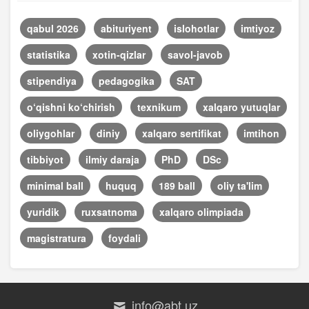
qabul 2026
abituriyent
islohotlar
imtiyoz
statistika
xotin-qizlar
savol-javob
stipendiya
pedagogika
SAT
o‘qishni ko‘chirish
texnikum
xalqaro yutuqlar
oliygohlar
diniy
xalqaro sertifikat
imtihon
tibbiyot
ilmiy daraja
PhD
DSc
minimal ball
huquq
189 ball
oliy ta'lim
yuridik
ruxsatnoma
xalqaro olimpiada
magistratura
foydali
info@abt.uz