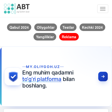
Toggl
navig
Qabul 2024
Oliygohlar
Testlar
Kechki 2024
Yangiliklar
Reklama
MY.OLIYGOH.UZ
Eng muhim qadamni
to‘g‘ri platforma
bilan
boshlang.