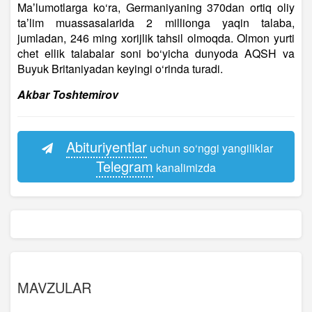
Maʼlumotlarga ko‘ra, Germaniyaning 370dan ortiq oliy
taʼlim muassasalarida 2 millionga yaqin talaba,
jumladan, 246 ming xorijlik tahsil olmoqda. Olmon yurti
chet ellik talabalar soni bo‘yicha dunyoda AQSH va
Buyuk Britaniyadan keyingi o‘rinda turadi.
Akbar Toshtemirov
Abituriyentlar
uchun so‘nggi yangiliklar
Telegram
kanalimizda
MAVZULAR