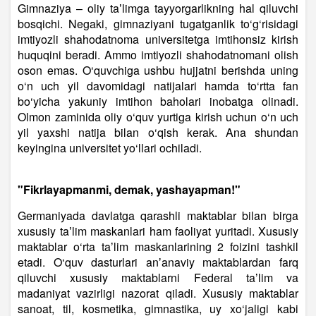
Gimnaziya – oliy taʼlimga tayyorgarlikning hal qiluvchi
bosqichi. Negaki, gimnaziyani tugatganlik to‘g‘risidagi
imtiyozli shahodatnoma universitetga imtihonsiz kirish
huquqini beradi. Ammo imtiyozli shahodatnomani olish
oson emas. O‘quvchiga ushbu hujjatni berishda uning
o‘n uch yil davomidagi natijalari hamda to‘rtta fan
bo‘yicha yakuniy imtihon baholari inobatga olinadi.
Olmon zaminida oliy o‘quv yurtiga kirish uchun o‘n uch
yil yaxshi natija bilan o‘qish kerak. Ana shundan
keyingina universitet yo‘llari ochiladi.
"Fikrlayapmanmi, demak, yashayapman!"
Germaniyada davlatga qarashli maktablar bilan birga
xususiy taʼlim maskanlari ham faoliyat yuritadi. Xususiy
maktablar o‘rta taʼlim maskanlarining 2 foizini tashkil
etadi. O‘quv dasturlari anʼanaviy maktablardan farq
qiluvchi xususiy maktablarni Federal taʼlim va
madaniyat vazirligi nazorat qiladi. Xususiy maktablar
sanoat, til, kosmetika, gimnastika, uy xo‘jaligi kabi