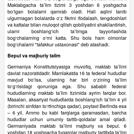
Maktabgacha taʼlim tizimi 3 yoshdan 6 yoshgacha
bo‘lgan bolalarni qamrab oladi. Hali aqlini tanib
ulgurmagan bolalarda o‘z fikrini ifodalash, tengdoshlari
va kattalar bilan muloqot qilish qobiliyatini shakllantirish,
ularni boshlang‘ich taʼlimga tayyorlashda
bog‘chalarning o‘rni katta. Shu bois ham olmonlar
bog‘chalarni "tafakkur ustaxonasi" deb atashadi.
Bepul va majburiy talim
Germaniya Konstitutsiyasiga muvofiq, maktab taʼlimi
davlat nazoratidadir. Mamlakatda 16 ta federal hududlar
mavjud bo‘lsa, ularning har biri o‘zining taʼlim
to‘g‘risidagi qonuniga ega. Shu sababli federal
hududlarning maktab taʼlim tizimida ayrim farqlar bor.
Masalan, aksariyat hududlarda boshlang‘ich taʼlim 4 yil
(birinchi sinfdan to‘rtinchiga qadar), poytaxt Berlinda esa
– 6 yil. Ammo bu kabi farqlarga qaramasdan, barcha
hududlar uchun umumiy tartib-qoidalar amal qiladi.
Germaniyada maktab taʼlimi majburiy va bepul. 6
yoshdan 18 yoshgacha fuqarolar majburiy tartibda taʼlim