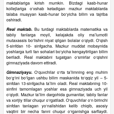
maktablariga kirish mumkin. Bizdagi kasb-hunar
kollejlariga o‘xshab ketadigan mazkur maktablarda
talaba muayyan kasb-hunar bo‘yicha bilim va tajriba
oshiradi.
Real maktab.
Bu turdagi maktablarda matematika va
tabiiy fanlarga moyil, kelajakda oliy maʼlumotli
mutaxassis bo‘lishni niyat qilgan bolalar o‘qiydi. O‘qish
5-sinfdan 10- sinfgacha. Mazkur muddat mobaynida
yoshlarga turli fan sohalari bo‘yicha kengaytirilgan bilim
beriladi. Real maktabni tugatgan o‘smirlar o‘qishni
gimnaziyada davom ettiradi.
Gimnaziyayu.
O‘quvchilar o‘rta taʼlimning eng muhim
bo‘g‘ini bo‘lgan ushbu bilim maskanida to‘qqiz yil – 5-
sinfdan 13-sinfgacha taʼlim oladi. Real maktabning 10-
sinfini tamomlagan yoshlar esa gimnaziyada uch yil
o‘qiydi. Mazkur taʼlim dargohida gumanitar, tabiiy fanlar
va xorijiy tillar chuqur o‘rgatiladi. O‘quvchilar o‘n birinchi
sinfdan tanlagan yo‘nalishidan kelib chiqib, asosiy
vaqtini bir necha fanni chuqur o‘rganishga sarflaydi.