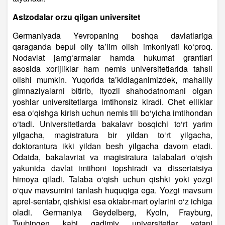
Aslzodalar orzu qilgan universitet
Germaniyada Yevropaning boshqa davlatlariga
qaraganda bepul oliy taʼlim olish imkoniyati ko‘proq.
Nodavlat jamg‘armalar hamda hukumat grantlari
asosida xorijliklar ham nemis universitetlarida tahsil
olishi mumkin. Yuqorida taʼkidlaganimizdek, mahalliy
gimnaziyalarni bitirib, ityozli shahodatnomani olgan
yoshlar universitetlarga imtihonsiz kiradi. Chet elliklar
esa o‘qishga kirish uchun nemis tili bo‘yicha imtihondan
o‘tadi. Universitetlarda bakalavr bosqichi to‘rt yarim
yilgacha, magistratura bir yildan to‘rt yilgacha,
doktorantura ikki yildan besh yilgacha davom etadi.
Odatda, bakalavriat va magistratura talabalari o‘qish
yakunida davlat imtihoni topshiradi va dissertatsiya
himoya qiladi. Talaba o‘qish uchun qishki yoki yozgi
o‘quv mavsumini tanlash huquqiga ega. Yozgi mavsum
aprel-sentabr, qishkisi esa oktabr-mart oylarini o‘z ichiga
oladi. Germaniya Geydelberg, Kyoln, Frayburg,
Tyubingen kabi qadimiy universitetlar vatani