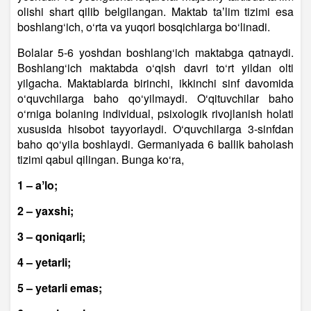
olishi shart qilib belgilangan. Maktab taʼlim tizimi esa
boshlang‘ich, o‘rta va yuqori bosqichlarga bo‘linadi.
Bolalar 5-6 yoshdan boshlang‘ich maktabga qatnaydi.
Boshlang‘ich maktabda o‘qish davri to‘rt yildan olti
yilgacha. Maktablarda birinchi, ikkinchi sinf davomida
o‘quvchilarga baho qo‘yilmaydi. O‘qituvchilar baho
o‘rniga bolaning individual, psixologik rivojlanish holati
xususida hisobot tayyorlaydi. O‘quvchilarga 3-sinfdan
baho qo‘yila boshlaydi. Germaniyada 6 ballik baholash
tizimi qabul qilingan. Bunga ko‘ra,
1 – aʼlo;
2 – yaxshi;
3 – qoniqarli;
4 – yetarli;
5 – yetarli emas;