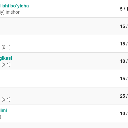
lishi bo‘yicha
5 / 
iy) imtihon
15 /
15 /
 (2.1)
gikasi
10 /
 (2.1)
15 /
25 /
 (2.1)
limi
10 /
)