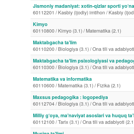
Jismoniy madaniyat: xotin-qizlar sporti yo‘na
60112201 / Kasbiy (ijodiy) imtihon / Kasbiy (ijod
Kimyo
60110800 / Kimyo (3.1) / Matematika (2.1)
Maktabgacha taʼlim
60110200 / Biologiya (3.1) / Ona tili va adabiyoti
Maktabgacha taʼlim psixologiyasi va pedago
60110300 / Biologiya (3.1) / Ona tili va adabiyoti
Matematika va informatika
60110600 / Matematika (3.1) / Fizika (2.1)
Maxsus pedagogika : logopediya
60112704 / Biologiya (3.1) / Ona tili va adabiyoti
Milliy g‘oya, maʼnaviyat asoslari va huquq taʼ
60112100 / Tarix (3.1) / Ona tili va adabiyoti (2.1
Musiqa taʼlimi