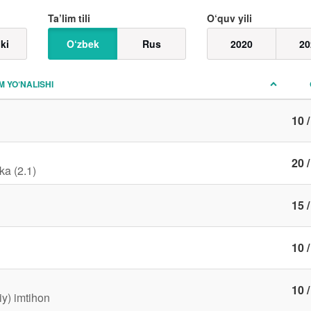
Ta’lim tili
O‘quv yili
ki
O‘zbek
Rus
2020
20
IM YO‘NALISHI
10 /
20 /
ka (2.1)
15 /
10 /
10 /
iy) imtihon