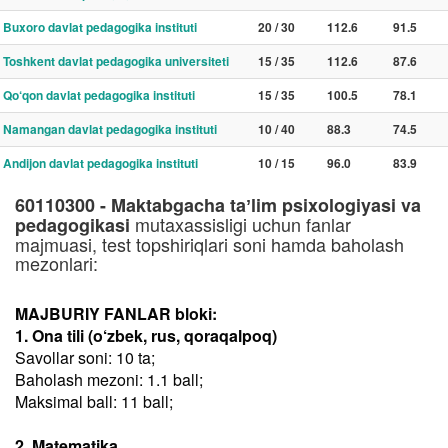
Buxoro davlat pedagogika instituti
20 / 30
112.6
91.5
Toshkent davlat pedagogika universiteti
15 / 35
112.6
87.6
Qo‘qon davlat pedagogika instituti
15 / 35
100.5
78.1
Namangan davlat pedagogika instituti
10 / 40
88.3
74.5
Andijon davlat pedagogika instituti
10 / 15
96.0
83.9
60110300 - Maktabgacha taʼlim psixologiyasi va
mutaxassisligi uchun fanlar
pedagogikasi
majmuasi, test topshiriqlari soni hamda baholash
mezonlari:
MAJBURIY FANLAR bloki:
1. Ona tili (o‘zbek, rus, qoraqalpoq)
Savollar soni: 10 ta;
Baholash mezoni: 1.1 ball;
Maksimal ball: 11 ball;
2. Matematika