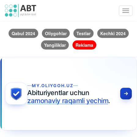
Toggl
navig
Qabul 2024
Oliygohlar
Testlar
Kechki 2024
Yangiliklar
Reklama
MY.OLIYGOH.UZ
Abituriyentlar uchun
zamonaviy raqamli yechim
.