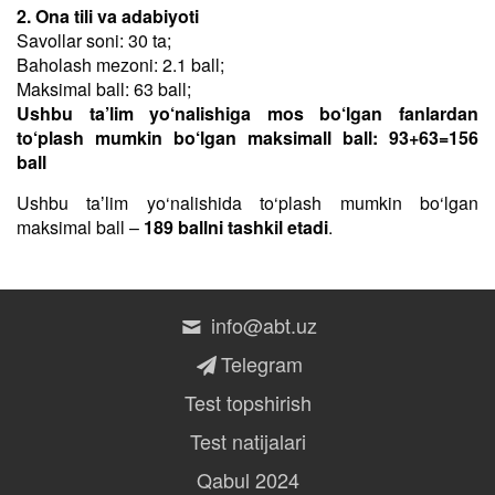
2. Ona tili va adabiyoti
Savollar soni: 30 ta;
Baholash mezoni: 2.1 ball;
Maksimal ball: 63 ball;
Ushbu ta’lim yo‘nalishiga mos bo‘lgan fanlardan
to‘plash mumkin bo‘lgan maksimall ball: 93+63=156
ball
Ushbu taʼlim yo‘nalishida to‘plash mumkin bo‘lgan
maksimal ball –
189 ballni tashkil etadi
.
info@abt.uz
Telegram
Test topshirish
Test natijalari
Qabul 2024