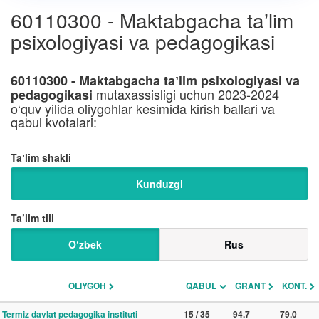
60110300 - Maktabgacha taʼlim
psixologiyasi va pedagogikasi
60110300 - Maktabgacha taʼlim psixologiyasi va
mutaxassisligi uchun 2023-2024
pedagogikasi
o‘quv yilida oliygohlar kesimida kirish ballari va
qabul kvotalari:
Taʼlim shakli
Kunduzgi
Ta’lim tili
O‘zbek
Rus
OLIYGOH
QABUL
GRANT
KONT.
Termiz davlat pedagogika instituti
15 / 35
94.7
79.0