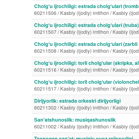
Cholgʻu ijrochiligi: estrada cholgʻulari (trom
60211506 / Kasbiy (ijodiy) imtihon / Kasbiy (ijod
Cholgʻu ijrochiligi: estrada cholgʻulari (truba)
60211507 / Kasbiy (ijodiy) imtihon / Kasbiy (ijod
Cholgʻu ijrochiligi: estrada cholgʻulari (zarbli
60211508 / Kasbiy (ijodiy) imtihon / Kasbiy (ijod
Cholgʻu ijrochiligi: torli cholgʻular (skripka, al
60211516 / Kasbiy (ijodiy) imtihon / Kasbiy (ijod
Cholgʻu ijrochiligi: torli cholgʻular (violonch
60211517 / Kasbiy (ijodiy) imtihon / Kasbiy (ijod
Dirijyorlik: estrada orkestri dirijyorligi
60211302 / Kasbiy (ijodiy) imtihon / Kasbiy (ijod
Sanʼatshunoslik: musiqashunoslik
60211002 / Kasbiy (ijodiy) imtihon / Kasbiy (ijod
Texnogen san'at: musiqiy ovoz rejissorligi