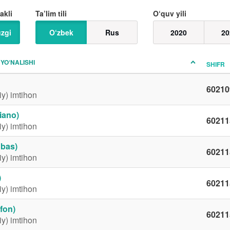
akli
Ta’lim tili
O‘quv yili
zgi
O‘zbek
Rus
2020
20
 YO‘NALISHI
SHIFR
60210
iy) imtihon
piano)
60211
iy) imtihon
 bas)
60211
iy) imtihon
)
60211
iy) imtihon
ofon)
60211
iy) imtihon