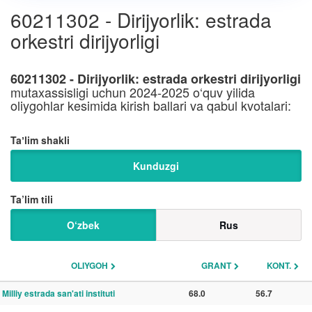
60211302 - Dirijyorlik: estrada
orkestri dirijyorligi
60211302 - Dirijyorlik: estrada orkestri dirijyorligi
mutaxassisligi uchun 2024-2025 o‘quv yilida
oliygohlar kesimida kirish ballari va qabul kvotalari:
Taʼlim shakli
Kunduzgi
Ta’lim tili
O‘zbek
Rus
OLIYGOH
GRANT
KONT.
Milliy estrada san'ati instituti
68.0
56.7