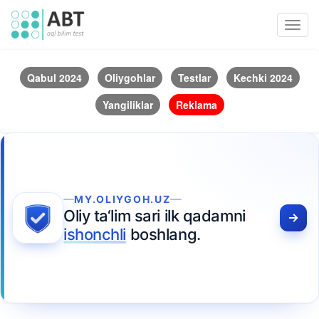
Toggl
navig
Qabul 2024
Oliygohlar
Testlar
Kechki 2024
Yangiliklar
Reklama
MY.OLIYGOH.UZ
Oliy ta‘lim sari ilk qadamni
ishonchli
boshlang.