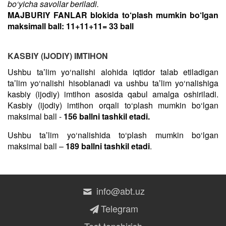
bo‘yicha savollar beriladi.
MAJBURIY FANLAR blokida to‘plash mumkin bo‘lgan
maksimall ball: 11+11+11= 33 ball
KASBIY (IJODIY) IMTIHON
Ushbu taʼlim yo‘nalishi alohida iqtidor talab etiladigan
taʼlim yo‘nalishi hisoblanadi va ushbu taʼlim yo‘nalishiga
kasbiy (ijodiy) imtihon asosida qabul amalga oshiriladi.
Kasbiy (ijodiy) imtihon orqali to‘plash mumkin bo‘lgan
maksimal ball -
156 ballni tashkil etadi.
Ushbu taʼlim yo‘nalishida to‘plash mumkin bo‘lgan
maksimal ball –
189 ballni tashkil etadi
.
info@abt.uz
Telegram