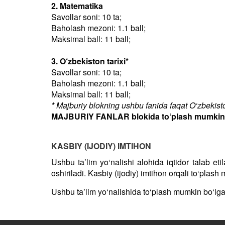
2. Matematika
Savollar soni: 10 ta;
Baholash mezoni: 1.1 ball;
Maksimal ball: 11 ball;
3. O‘zbekiston tarixi*
Savollar soni: 10 ta;
Baholash mezoni: 1.1 ball;
Maksimal ball: 11 ball;
* Majburiy blokning ushbu fanida faqat O‘zbekiston
MAJBURIY FANLAR blokida to‘plash mumkin bo
KASBIY (IJODIY) IMTIHON
Ushbu taʼlim yo‘nalishi alohida iqtidor talab et
oshiriladi. Kasbiy (ijodiy) imtihon orqali to‘plas
Ushbu taʼlim yo‘nalishida to‘plash mumkin bo‘lg