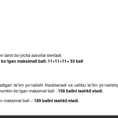
 tarixi bo‘yicha savollar beriladi.
‘lgan maksimall ball: 11+11+11= 33 ball
iladigan taʼlim yo‘nalishi hisoblanadi va ushbu taʼlim yo‘nalis
h mumkin bo‘lgan maksimal ball -
156 ballni tashkil etadi.
an maksimal ball –
189 ballni tashkil etadi
.