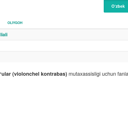
O‘zbek
OLIYGOH
iali
mutaxassisligi uchun fanla
gʻular (violonchel kontrabas)