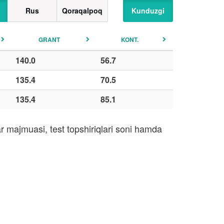
Rus
Qoraqalpoq
Kunduzgi
GRANT
KONT.
140.0
56.7
135.4
70.5
135.4
85.1
r majmuasi, test topshiriqlari soni hamda