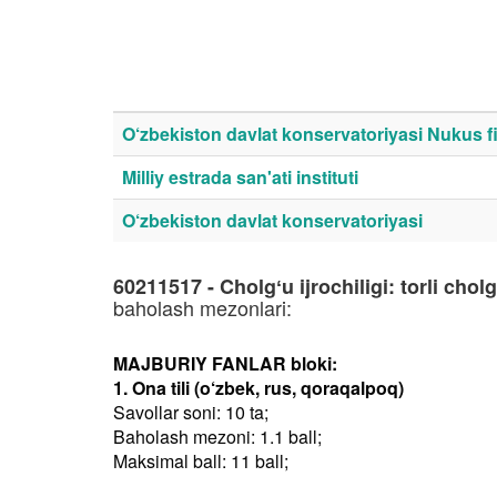
O‘zbekiston davlat konservatoriyasi Nukus fil
Milliy estrada san'ati instituti
O‘zbekiston davlat konservatoriyasi
60211517 - Cholgʻu ijrochiligi: torli chol
baholash mezonlari:
MAJBURIY FANLAR bloki:
1. Ona tili (o‘zbek, rus, qoraqalpoq)
Savollar soni: 10 ta;
Baholash mezoni: 1.1 ball;
Maksimal ball: 11 ball;