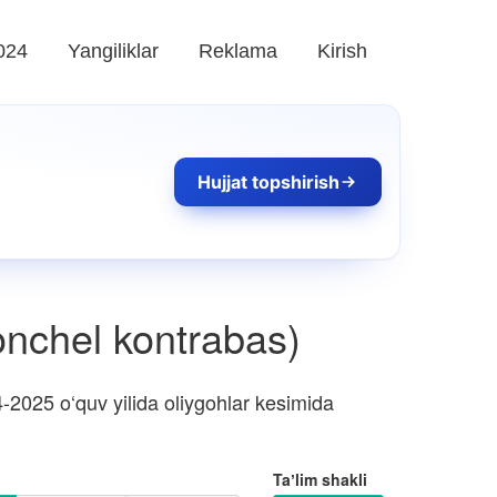
024
Yangiliklar
Reklama
Kirish
Hujjat topshirish
olonchel kontrabas)
2025 o‘quv yilida oliygohlar kesimida
Taʼlim shakli