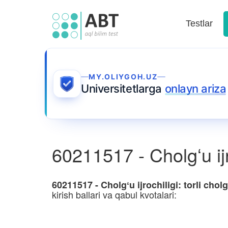
Testlar
MY.OLIYGOH.UZ
Universitetlarga
onlayn ariza
60211517 - Cholgʻu ijro
60211517 - Cholgʻu ijrochiligi: torli chol
kirish ballari va qabul kvotalari: