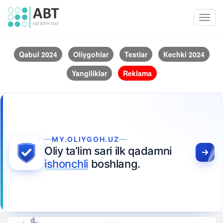
Toggl
navig
Qabul 2024
Oliygohlar
Testlar
Kechki 2024
Yangiliklar
Reklama
MY.OLIYGOH.UZ
Oliy ta‘lim sari ilk qadamni
ishonchli
boshlang.